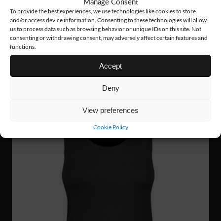
Manage Consent
To provide the best experiences, we use technologies like cookies to store
and/or access device information. Consenting to these technologies will allow
TS27
141 Nkr
us to process data such as browsing behavior or unique IDs on this site. Not
consenting or withdrawing consent, may adversely affect certain features and
HEAVY T-SHIRT
functions.
Accept
Deny
View preferences
Cookie Policy