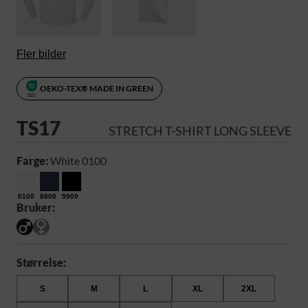
Fler bilder
OEKO-TEX® MADE IN GREEN
TS17
STRETCH T-SHIRT LONG SLEEVE
Farge:
White 0100
0100
8800
9900
Bruker:
Størrelse:
S
M
L
XL
2XL