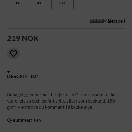
3XL
4XL
5XL
Måletabell
219 NOK
DESCRIPTION
Behagelig, langermet T-skjorte i 5 % stretch som takket
være lett stretch og fint snitt, sitter som et skudd. 180
2
g/m
– en trøye du kommer til å bruke mye.
Q-nummer:
146