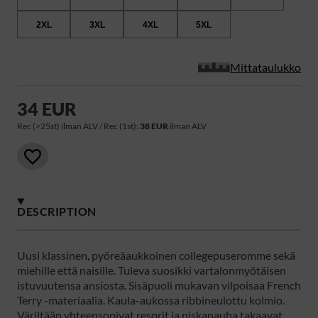
2XL
3XL
4XL
5XL
Mittataulukko
34 EUR
Rec (>25st) ilman ALV / Rec (1st):
38 EUR
ilman ALV
DESCRIPTION
Uusi klassinen, pyöreäaukkoinen collegepuseromme sekä
miehille että naisille. Tuleva suosikki vartalonmyötäisen
istuvuutensa ansiosta. Sisäpuoli mukavan vilpoisaa French
Terry -materiaalia. Kaula-aukossa ribbineulottu kolmio.
Väriltään yhteensopivat resorit ja niskanauha takaavat