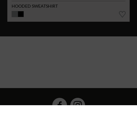
HOODED SWEATSHIRT
Hybrid Workwear™