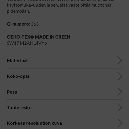
käyttömukavuuden ja sen, että vaate pitää muotonsa
pidempään.
Q-numero
: 363
OEKO-TEX® MADE IN GREEN
SW17 M2ANL4VY6
Materiaali
Koko-opas
Pesu
Tuote-esite
Korkean resoluution kuva