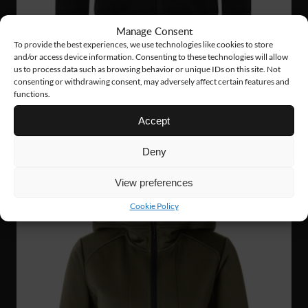
Manage Consent
To provide the best experiences, we use technologies like cookies to store
and/or access device information. Consenting to these technologies will allow
us to process data such as browsing behavior or unique IDs on this site. Not
consenting or withdrawing consent, may adversely affect certain features and
functions.
FJ57
61 €
GRIT ZIP JACKET
Accept
Deny
UUTUUS!
View preferences
Cookie Policy