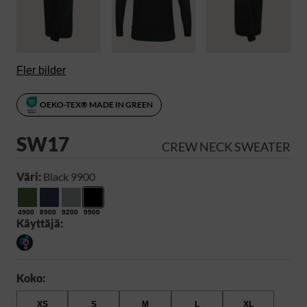
Fler bilder
OEKO-TEX® MADE IN GREEN
SW17
CREW NECK SWEATER
Väri:
Black 9900
4900
8900
9200
9900
Käyttäjä:
Koko:
XS
S
M
L
XL