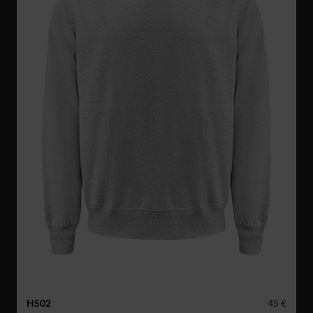
HS02
45 €