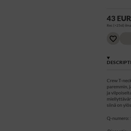
43 EU
Rec (>25st) ilma
DESCRIPT
Crew T-neck 
paremmin, ja
ja vilpoisel
miellyttävän
siinä on ylö
Q-numero: 