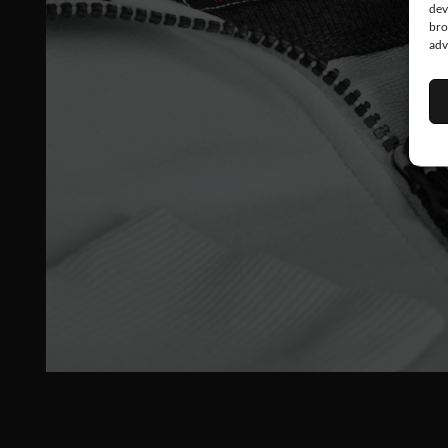
dev
bro
adv