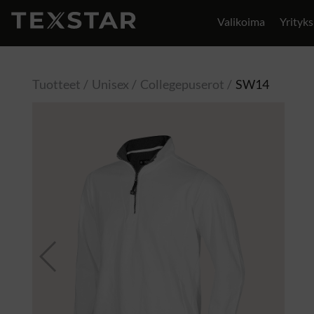
Valikoima
Yrityks
Yhteystiedot
Tuotteet
Unisex
Collegepuserot
SW14