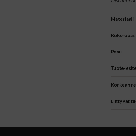
Discontinu
Materiaali
Koko-opas
Pesu
Tuote-esit
Korkean re
Liittyvät t