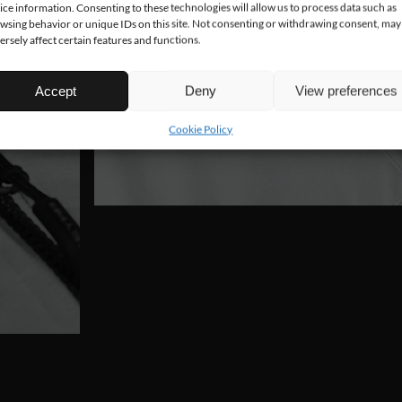
ice information. Consenting to these technologies will allow us to process data such as
wsing behavior or unique IDs on this site. Not consenting or withdrawing consent, may
ersely affect certain features and functions.
Accept
Deny
View preferences
Cookie Policy