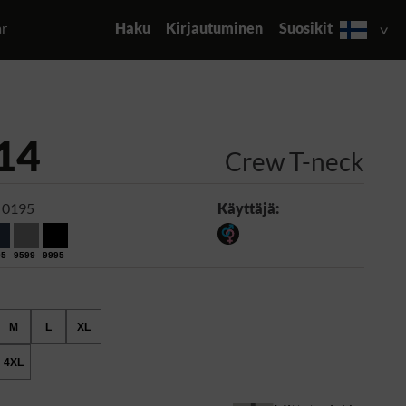
ar
Haku
Kirjautuminen
Suosikit
14
Crew T-neck
 0195
Käyttäjä:
95
9599
9995
M
L
XL
4XL