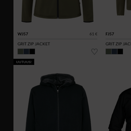
WJ57
61 €
FJ57
GRIT ZIP JACKET
GRIT ZIP JA
UUTUUS!