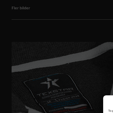
Fler bilder
To 