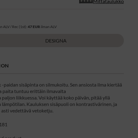
Mittataulukko
R
n ALV / Rec (1st):
47 EUR
ilman ALV
DESIGNA
ION
-paidan sisäpinta on silmukoitu. Sen ansiosta ilma kiertää
 paita tuntuu erittäin ilmavalta
ta paljon liikkuessa. Voi käyttää koko päivän, pitää yllä
 lämpötilan. Kauluksen sisäpuoli on kontrastivärinen, ja
s asti vedettävä vetoketju.
181