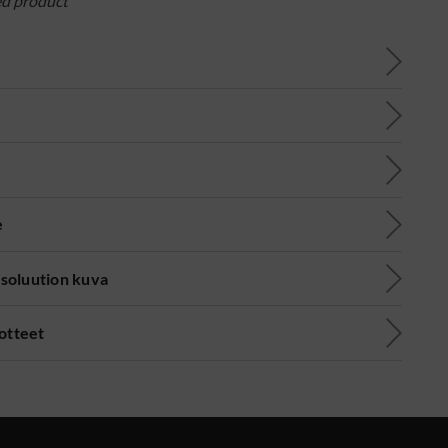
ed product
e
soluution kuva
uotteet