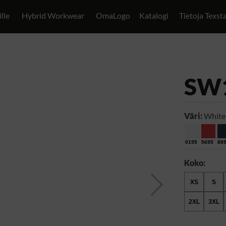
ille
Hybrid Workwear
OmaLogo
Katalogi
Tietoja Texst
SW
Väri:
White
0195
5695
88
Koko:
XS
S
2XL
3XL