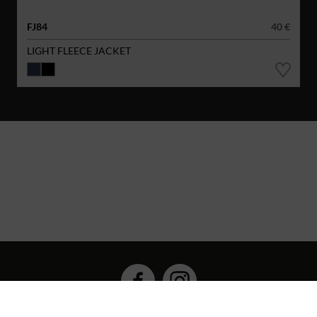
FJ84
40 €
LIGHT FLEECE JACKET