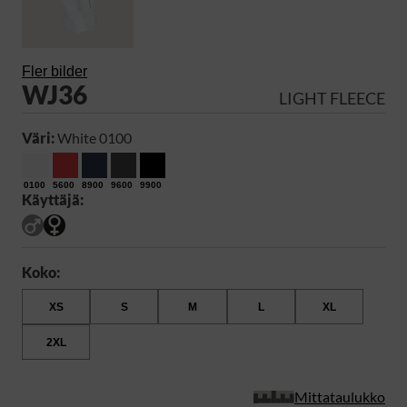
Fler bilder
WJ36
LIGHT FLEECE
Väri:
White 0100
0100
5600
8900
9600
9900
Käyttäjä:
Koko:
XS
S
M
L
XL
2XL
Mittataulukko