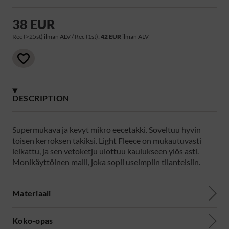
38 EUR
Rec (>25st) ilman ALV / Rec (1st):
42 EUR
ilman ALV
DESCRIPTION
Supermukava ja kevyt mikro eecetakki. Soveltuu hyvin
toisen kerroksen takiksi. Light Fleece on mukautuvasti
leikattu, ja sen vetoketju ulottuu kaulukseen ylös asti.
Monikäyttöinen malli, joka sopii useimpiin tilanteisiin.
Materiaali
Koko-opas