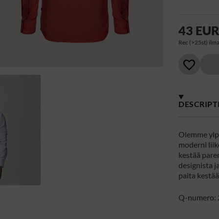
43 EU
Rec (>25st) ilma
DESCRIPT
Olemme ylp
moderni liik
kestää pare
designista j
paita kestä
Q-numero: 