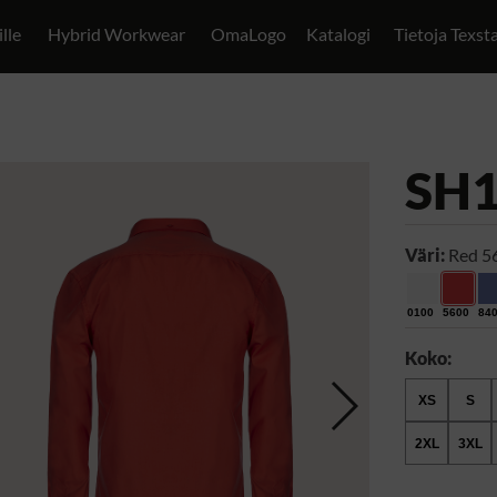
ille
Hybrid Workwear
OmaLogo
Katalogi
Tietoja Texst
SH
Väri:
Red 5
0100
5600
84
Koko:
XS
S
2XL
3XL