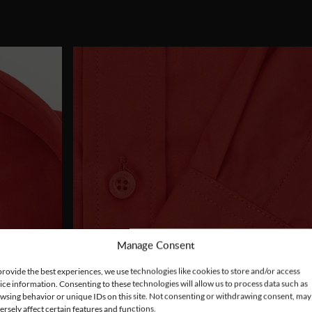
Manage Consent
provide the best experiences, we use technologies like cookies to store and/or access
ice information. Consenting to these technologies will allow us to process data such as
wsing behavior or unique IDs on this site. Not consenting or withdrawing consent, may
ersely affect certain features and functions.