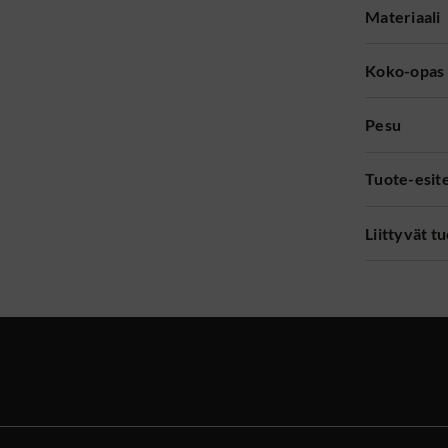
Materiaali
Koko-opas
Pesu
Tuote-esit
Liittyvät t