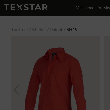
Valikoima
Yrityks
Yhteystiedot
Tuotteet
Miehet
Paidat
SH19