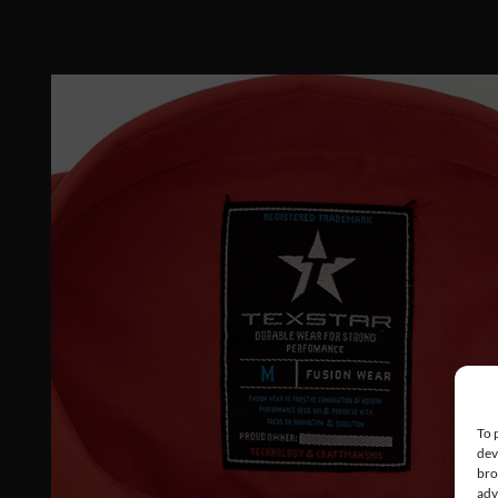
To 
dev
bro
adv