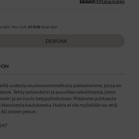
Mittataulukko
R
n ALV / Rec (1st):
47 EUR
ilman ALV
DESIGNA
ION
eitä uudesta muotoonommellusta paidastamme, jossa on
elook. Tehty polyesterin ja puuvillan sekoitteesta, joten
mmin ja on hyvin helppohoitoinen. Pidämme puhtaasta
a klassisesta kauluksesta. Haitta ei ole myöskään se, että
ä 60 asteen pesun.
247