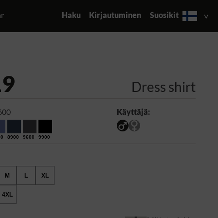
ar
Haku
Kirjautuminen
Suosikit
19
Dress shirt
600
Käyttäjä:
00
8900
9600
9900
M
L
XL
4XL