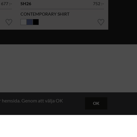
677 :-
SH26
752 :-
CONTEMPORARY SHIRT
år hemsida. Genom att välja OK
OK