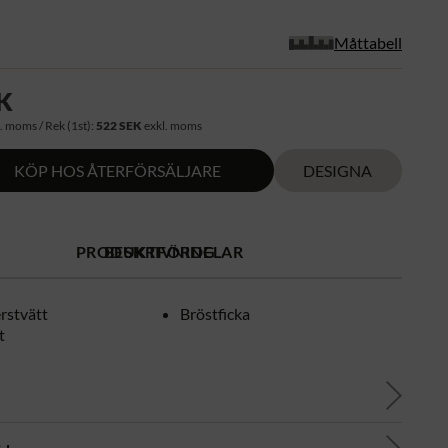
Måttabell
K
. moms / Rek (1st):
522 SEK
exkl. moms
KÖP HOS ÅTERFÖRSÄLJARE
DESIGNA
PRODUKTFÖRDELAR
BESKRIVNING
rstvätt
Bröstficka
t