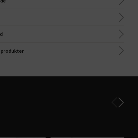
ide
ad
 produkter