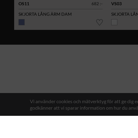
OS11
682 :-
VS03
SKJORTA LÅNG ÄRM DAM
SKJORTA LÅ
Vi använder cookies och mätverktyg för att ge dig 
godkänner att vi sparar information om hur du anvä