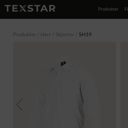
Produkter
F
Produkter
Herr
Skjortor
SH19