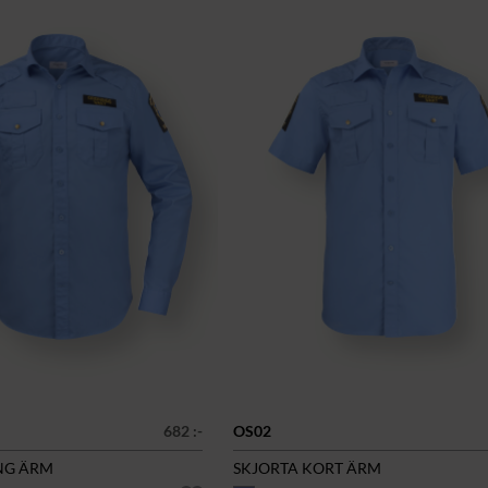
682 :-
OS02
NG ÄRM
SKJORTA KORT ÄRM