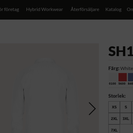
ör företag
Hybrid Workwear
Återförsäljare
Katalog
Om
SH
Färg:
White
0100
5600
84
Storlek:
XS
S
2XL
3XL
7XL