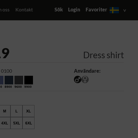
 oss
Kontakt
Sök
Login
Favoriter
19
Dress shirt
 0100
Användare:
00
8900
9600
9900
M
L
XL
4XL
5XL
6XL