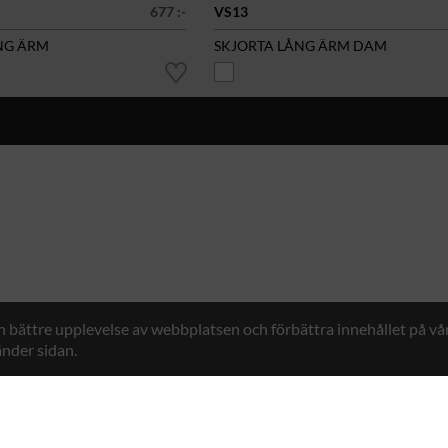
677 :-
VS13
NG ÄRM
SKJORTA LÅNG ÄRM DAM
en bättre upplevelse av webbplatsen och förbättra innehållet på v
nder sidan.
Hybrid Workwear™