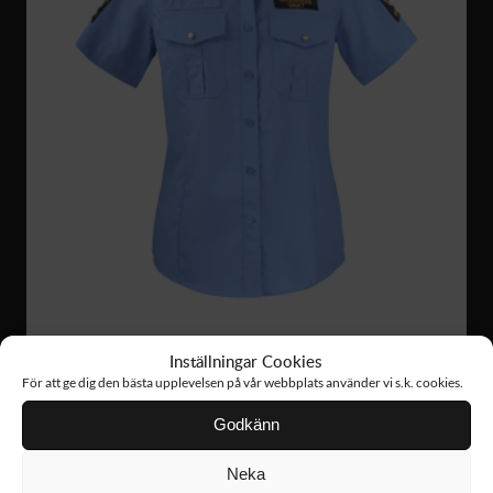
Inställningar Cookies
För att ge dig den bästa upplevelsen på vår webbplats använder vi s.k. cookies.
OS12
616 :-
Godkänn
SKJORTA KORT ÄRM DAM
Neka