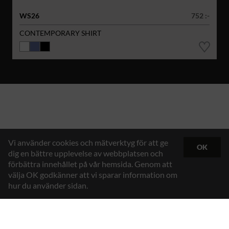
WS26
752 :-
CONTEMPORARY SHIRT
Vi använder cookies och mätverktyg för att ge
OK
dig en bättre upplevelse av webbplatsen och
förbättra innehållet på vår hemsida. Genom att
välja OK godkänner att vi sparar information om
hur du använder sidan.