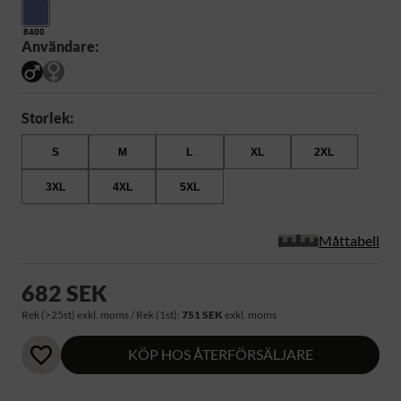
8400
Användare:
Storlek:
S
M
L
XL
2XL
3XL
4XL
5XL
Måttabell
682 SEK
Rek (>25st) exkl. moms / Rek (1st):
751 SEK
exkl. moms
KÖP HOS ÅTERFÖRSÄLJARE