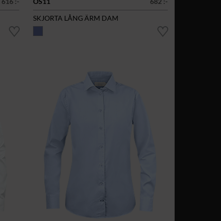
616 :-
OS11
682 :-
SKJORTA LÅNG ÄRM DAM