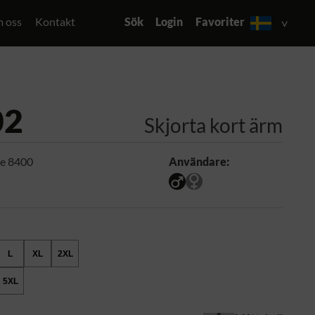
 oss
Kontakt
Sök
Login
Favoriter
02
Skjorta kort ärm
ue 8400
Användare:
L
XL
2XL
5XL