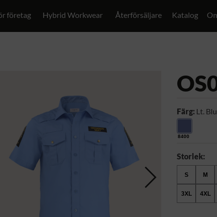
ör företag
Hybrid Workwear
Återförsäljare
Katalog
Om
OS
Färg:
Lt. Bl
8400
Storlek:
S
M
3XL
4XL