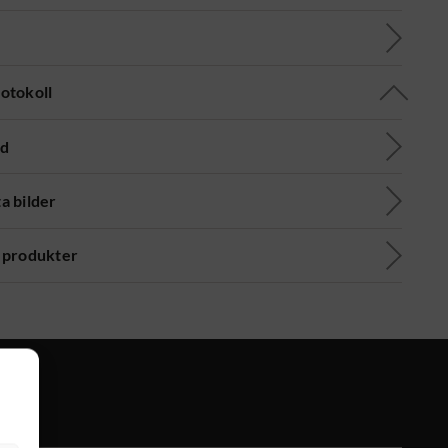
otokoll
ad
a bilder
 produkter