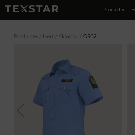
Produkter
F
Produkter
Herr
Skjortor
OS02