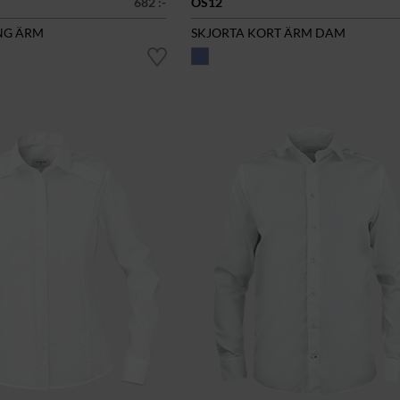
682 :-
OS12
NG ÄRM
SKJORTA KORT ÄRM DAM