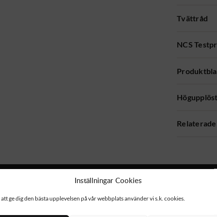
Tvättråd
NCS Testpr
Produktbl
Högupplöst
Relaterade
Inställningar Cookies
 att ge dig den bästa upplevelsen på vår webbplats använder vi s.k. cookies.