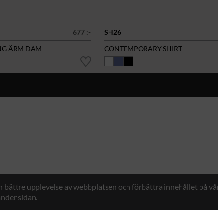
677 :-
SH26
NG ÄRM DAM
CONTEMPORARY SHIRT
en bättre upplevelse av webbplatsen och förbättra innehållet på v
nder sidan.