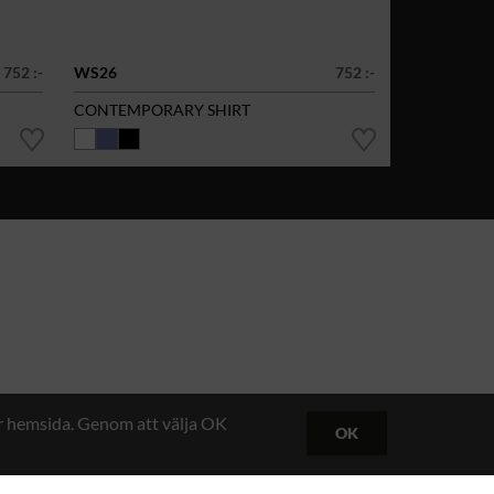
752 :-
WS26
752 :-
CONTEMPORARY SHIRT
år hemsida. Genom att välja OK
OK