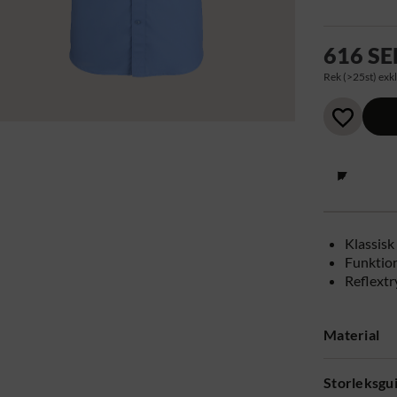
616 SE
Rek (>25st) exkl
Klassisk
Funktio
Reflextr
Material
Storleksgu