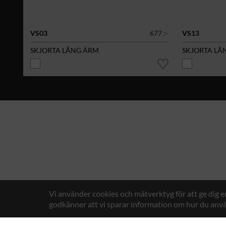
VS03
677 :-
VS13
SKJORTA LÅNG ÄRM
SKJORTA LÅ
Vi använder cookies och mätverktyg för att ge dig 
godkänner att vi sparar information om hur du anvä