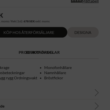
Måttabell
K
. moms / Rek (1st):
678 SEK
exkl. moms
KÖP HOS ÅTERFÖRSÄLJARE
DESIGNA
PRODUKTFÖRDELAR
BESKRIVNING
 krage
Monofonhållare
nsbeteckningar
Namnhållare
ygg rygg Ordningsvakt
Bröstfickor
ide