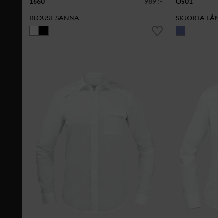
1660
989 :-
OS01
BLOUSE SANNA
SKJORTA LÅ