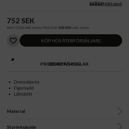
Måttabell
752 SEK
Rek (>25st) exkl. moms / Rek (1st):
828 SEK
exkl. moms
KÖP HOS ÅTERFÖRSÄLJARE
PRODUKTFÖRDELAR
BESKRIVNING
Dressskjorta
Figursydd
Lättskött
Material
Storleksguide