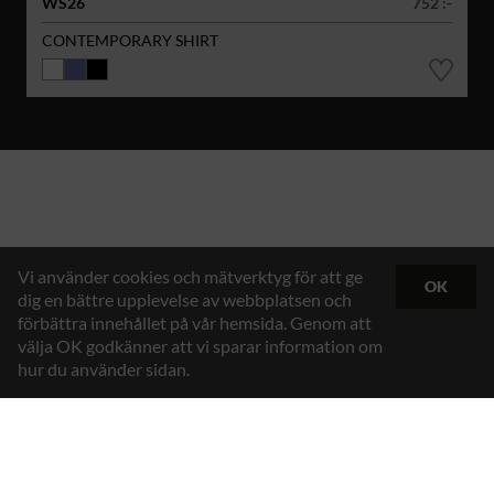
WS26
752 :-
CONTEMPORARY SHIRT
Vi använder cookies och mätverktyg för att ge
OK
dig en bättre upplevelse av webbplatsen och
förbättra innehållet på vår hemsida. Genom att
välja OK godkänner att vi sparar information om
hur du använder sidan.
Hybrid Workwear™