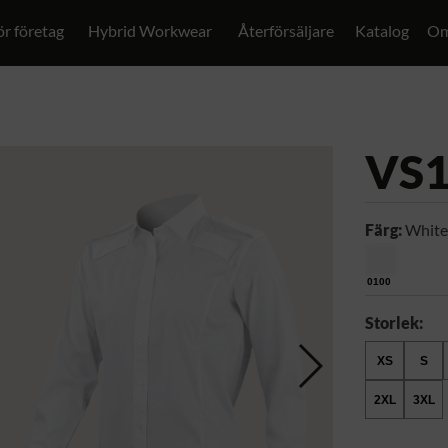
ör företag
Hybrid Workwear
Återförsäljare
Katalog
Om
VS
Färg:
White
0100
Storlek:
XS
S
2XL
3XL