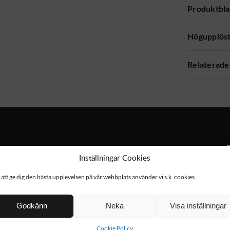
Produktbl
Högupplöst
Relaterade
Inställningar Cookies
 att ge dig den bästa upplevelsen på vår webbplats använder vi s.k. cookies.
Godkänn
Neka
Visa inställningar
Cookie Policy