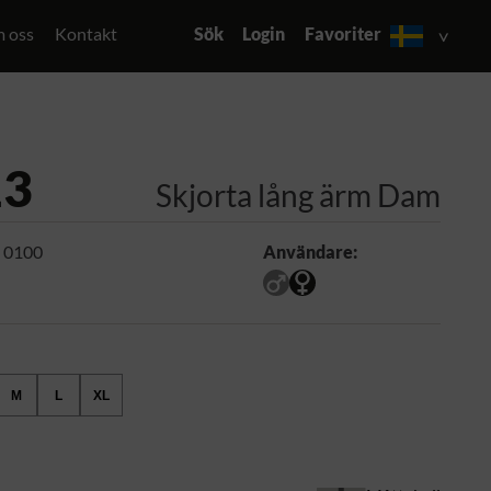
 oss
Kontakt
Sök
Login
Favoriter
13
Skjorta lång ärm Dam
 0100
Användare:
M
L
XL