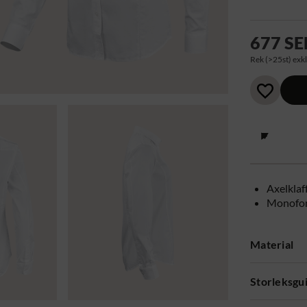
677 SE
Rek (>25st) exkl
Axelklaf
Monofon
Material
Storleksgu