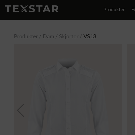
Produkter
F
Produkter
Dam
Skjortor
VS13