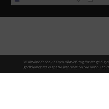
Vi använder cookies och mätverktyg för att ge dig 
godkänner att vi sparar information om hur du anvä
Texstar AB
Gösväge