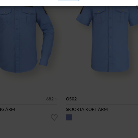
682 :-
OS02
NG ÄRM
SKJORTA KORT ÄRM