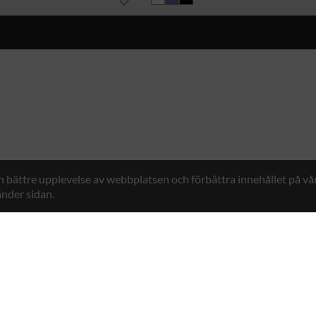
en bättre upplevelse av webbplatsen och förbättra innehållet på v
nder sidan.
Hybrid Workwear™
n 7, 761 48 Norrtälje, Sweden
Kontakt
+46 176 29 65 50
E