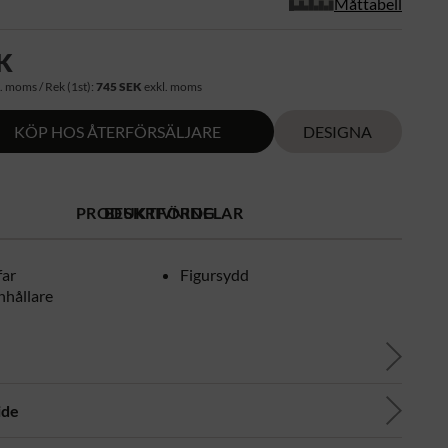
Måttabell
K
. moms / Rek (1st):
745 SEK
exkl. moms
KÖP HOS ÅTERFÖRSÄLJARE
DESIGNA
PRODUKTFÖRDELAR
BESKRIVNING
far
Figursydd
hållare
ide