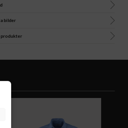
ad
a bilder
 produkter