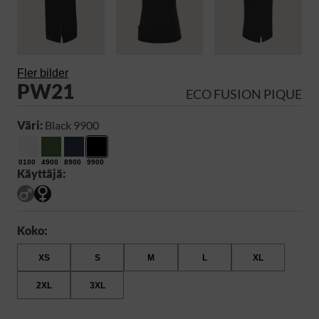
Fler bilder
PW21
ECO FUSION PIQUE
Väri:
Black 9900
0100
4900
8900
9900
Käyttäjä:
Koko:
XS
S
M
L
XL
2XL
3XL