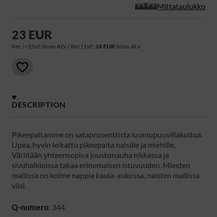
Mittataulukko
23 EUR
Rec (>25st) ilman ALV / Rec (1st):
26 EUR
ilman ALV
DESCRIPTION
Pikeepaitamme on sataprosenttista luomupuuvillakuitua.
Upea, hyvin leikattu pikeepaita naisille ja miehille.
Väriltään yhteensopiva joustonauha niskassa ja
sivuhalkioissa takaa erinomaisen istuvuuden. Miesten
mallissa on kolme nappia kaula-aukossa, naisten mallissa
viisi.
Q-numero
: 344