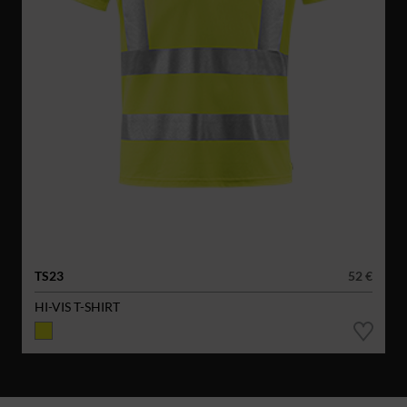
TS23
52 €
HI-VIS T-SHIRT