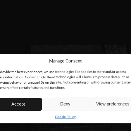
Manage Consent
provide the best experiences, we use technologies like cookies to store and/or access
ice information. Consenting to these technologies will allow us to process data such as
wsing behavior or unique IDs on this site. Not consenting or withdrawing consent, may
ersely affect certain features and functions.
Accept
Deny
View preferences
Cookie Policy