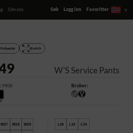
og
Om oss
Søk
Logg inn
Favoritter
 Polyester
Stretch
49
W'S Service Pants
k 9900
Bruker:
00
W27
W28
W29
L30
L32
L34