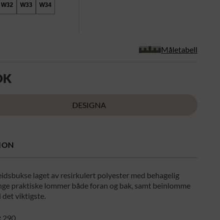
W32
W33
W34
Måletabell
OK
DESIGNA
ION
idsbukse laget av resirkulert polyester med behagelig
nge praktiske lommer både foran og bak, samt beinlomme
 det viktigste.
:
290