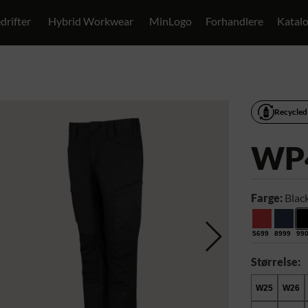
drifter
Hybrid Workwear
MinLogo
Forhandlere
Katal
Recycled
WP
Farge:
Blac
5699
8999
99
Størrelse:
W25
W26