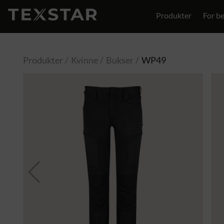
Produkter
For be
Kontakt
Produkter
Kvinne
Bukser
WP49