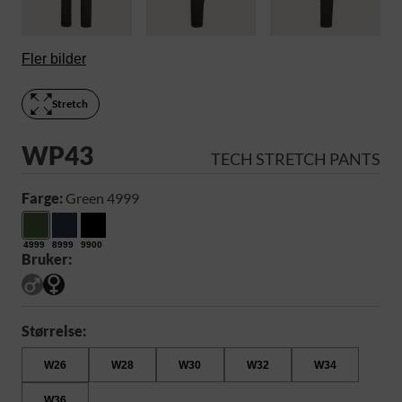
Fler bilder
Stretch
WP43
TECH STRETCH PANTS
Farge:
Green 4999
4999
8999
9900
Bruker:
Størrelse:
W26
W28
W30
W32
W34
W36