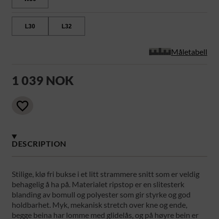
L30
L32
Måletabell
1 039 NOK
DESCRIPTION
Stilige, klø fri bukse i et litt strammere snitt som er veldig
behagelig å ha på. Materialet ripstop er en slitesterk
blanding av bomull og polyester som gir styrke og god
holdbarhet. Myk, mekanisk stretch over kne og ende,
begge beina har lomme med glidelås, og på høyre bein er