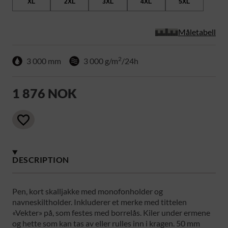
XL
2XL
3XL
4XL
5XL
Måletabell
2
3 000 mm
3 000 g/m
/24h
1 876 NOK
DESCRIPTION
Pen, kort skalljakke med monofonholder og
navneskiltholder. Inkluderer et merke med tittelen
«Vekter» på, som festes med borrelås. Kiler under ermene
og hette som kan tas av eller rulles inn i kragen. 50 mm