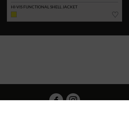
HI-VIS FUNCTIONAL SHELL JACKET
Hybrid Workwear™