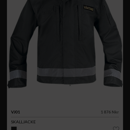
VJ01
1 876 Nkr
SKALLJACKE