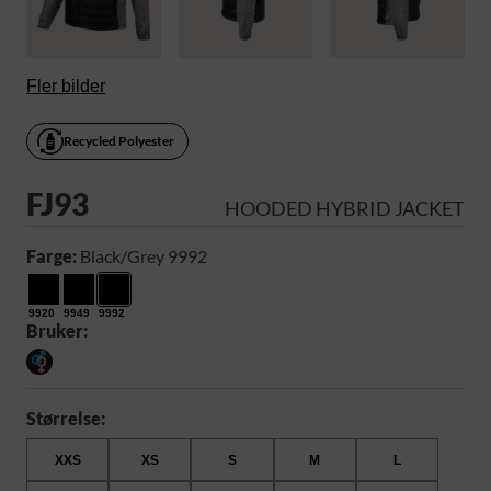
Fler bilder
Recycled Polyester
FJ93
HOODED HYBRID JACKET
Farge:
Black/Grey 9992
9920
9949
9992
Bruker:
Størrelse:
XXS
XS
S
M
L