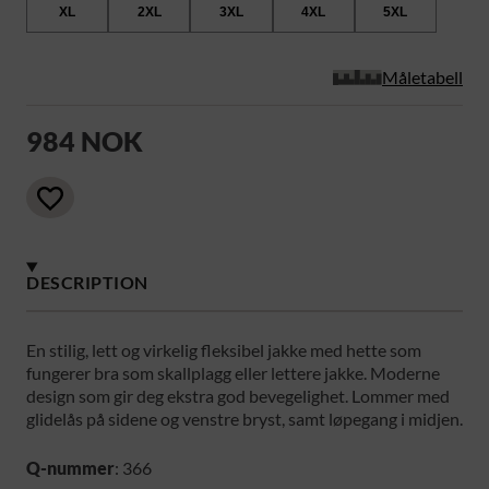
XL
2XL
3XL
4XL
5XL
Måletabell
984 NOK
DESCRIPTION
En stilig, lett og virkelig fleksibel jakke med hette som
fungerer bra som skallplagg eller lettere jakke. Moderne
design som gir deg ekstra god bevegelighet. Lommer med
glidelås på sidene og venstre bryst, samt løpegang i midjen.
Q-nummer
: 366