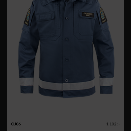
OJ06
1 102 :-