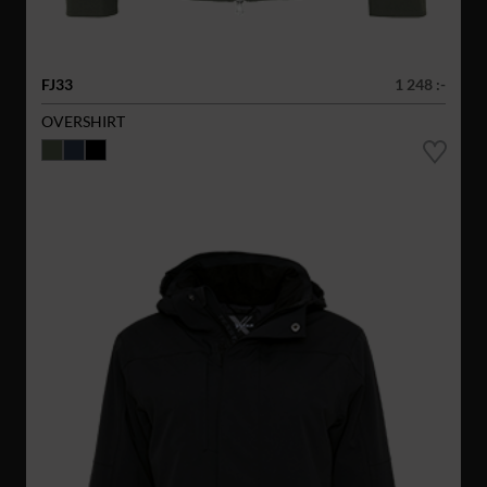
FJ33
1 248 :-
OVERSHIRT