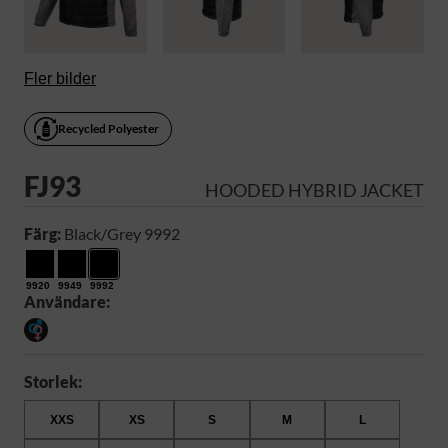
Fler bilder
Recycled Polyester
FJ93
HOODED HYBRID JACKET
Färg:
Black/Grey 9992
9920
9949
9992
Användare:
Storlek:
XXS
XS
S
M
L