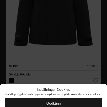
WJ89
1 398 :-
SHELL JACKET
Inställningar Cookies
För att ge dig den bästa upplevelsen på vår webbplats använder vi s.k. cookies.
Godkänn