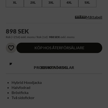
XL
2XL
3XL
4XL
5XL
Måttabell
898 SEK
Rek (>25st) exkl. moms / Rek (1st):
988 SEK
exkl. moms
KÖP HOS ÅTERFÖRSÄLJARE
PRODUKTFÖRDELAR
BESKRIVNING
Hybrid Hoodjacka
Halvfodrad
Bröstficka
Två sidofickor