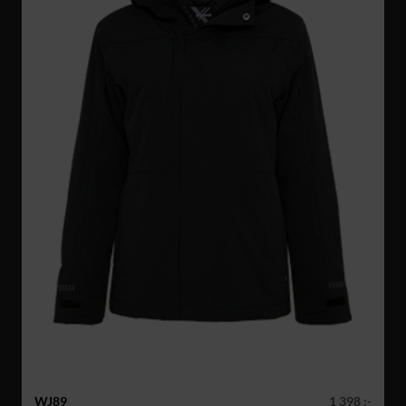
WJ89
1 398 :-