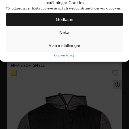
Inställningar Cookies
För att ge dig den bästa upplevelsen på vår webbplats använder vi s.k. cookies.
Godkänn
Neka
Visa inställningar
Cookie Policy
FJ87
1 478 :-
HI-VIS SOFTSHELL