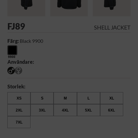
FJ89
SHELL JACKET
Färg:
Black 9900
9900
Användare:
Storlek:
XS
S
M
L
XL
2XL
3XL
4XL
5XL
6XL
7XL