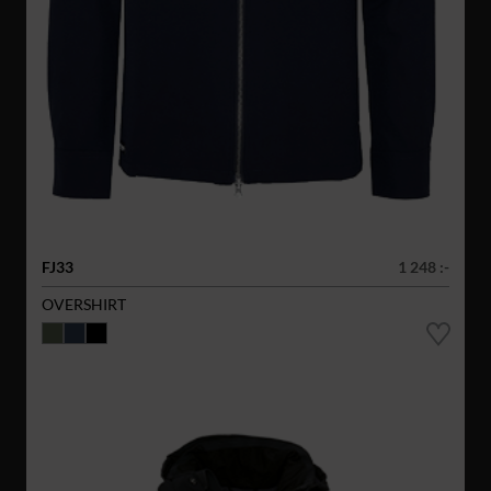
FJ33
1 248 :-
OVERSHIRT