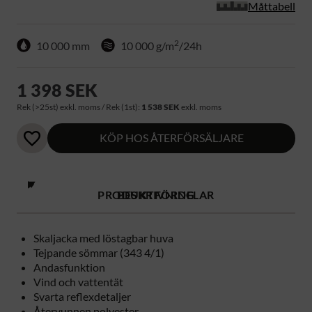
Måttabell
2
10 000 mm
10 000 g/m
/24h
1 398 SEK
Rek (>25st) exkl. moms / Rek (1st):
1 538 SEK
exkl. moms
KÖP HOS ÅTERFÖRSÄLJARE
PRODUKTFÖRDELAR
BESKRIVNING
Skaljacka med löstagbar huva
Tejpande sömmar (343 4/1)
Andasfunktion
Vind och vattentät
Svarta reflexdetaljer
Återvunnen polyester