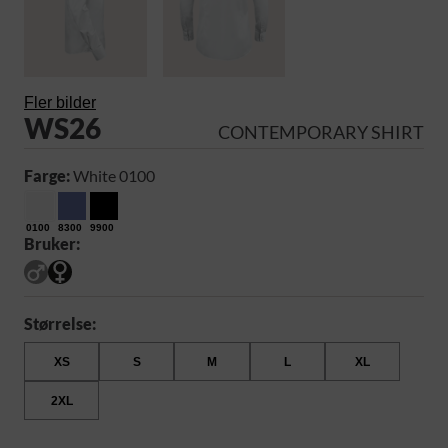
Fler bilder
WS26
CONTEMPORARY SHIRT
Farge:
White 0100
0100
8300
9900
Bruker:
Størrelse:
XS
S
M
L
XL
2XL