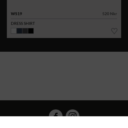
WS19
520 Nkr
DRESS SHIRT