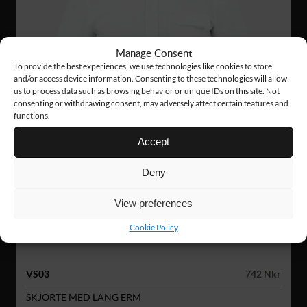
Manage Consent
To provide the best experiences, we use technologies like cookies to store
and/or access device information. Consenting to these technologies will allow
us to process data such as browsing behavior or unique IDs on this site. Not
consenting or withdrawing consent, may adversely affect certain features and
functions.
Accept
Deny
View preferences
Cookie Policy
VS03
742 Nkr
SKJORTE MED LANG ERM