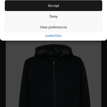
Accept
FJ56
765 Nkr
GRIT ZIP HOODIE
Deny
View preferences
NYHET!
Cookie Policy