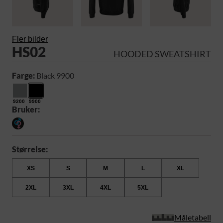
Fler bilder
HS02
HOODED SWEATSHIRT
Farge:
Black 9900
9200
9900
Bruker:
Størrelse:
XS
S
M
L
XL
2XL
3XL
4XL
5XL
Måletabell