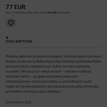
77 EUR
Rec (>25st) ilman ALV / Rec (1st):
85 EUR
ilman ALV
DESCRIPTION
Todella ylellinen ja mukava huppari. Korkea kaulus ja hieno
huppu tuntuvat todella mukavilta. Monien yksityiskohtien
ansiosta tästä vaatteesta on tullut monien haluama
suosikki. Hihoissa on reilut resorit – naisten mallissa
erityisen reilut – ja upea rintatasku paksuine
vetoketjuineen antaa luonnetta. Luonnollisesti myös
vedin on hyvännäköinen. Sivutaskuissa on piilovetoketju,
ja ilmettä vahvistaa upea leikkaus.
Q-numero: 264