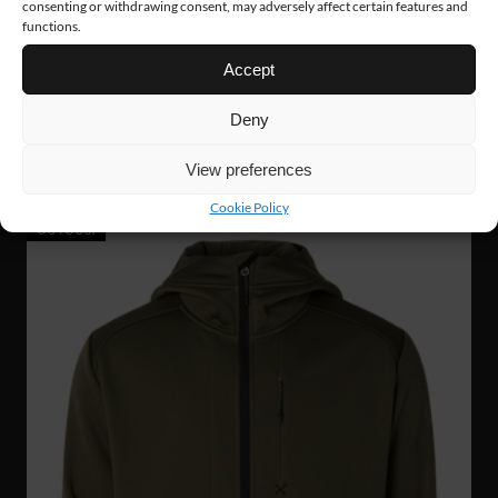
consenting or withdrawing consent, may adversely affect certain features and
functions.
Accept
Deny
WJ56
63 €
GRIT ZIP HOODIE
View preferences
Cookie Policy
UUTUUS!