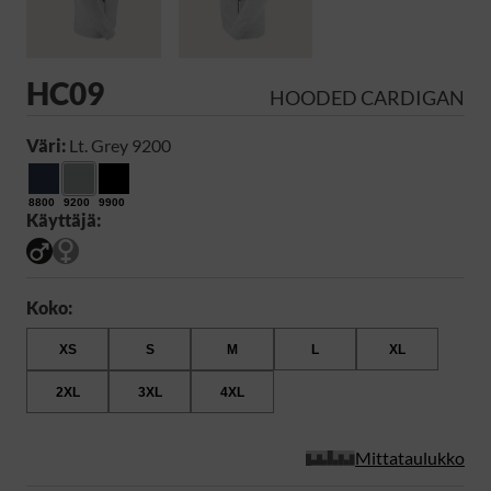
HC09
HOODED CARDIGAN
Väri:
Lt. Grey 9200
8800
9200
9900
Käyttäjä:
Koko:
XS
S
M
L
XL
2XL
3XL
4XL
Mittataulukko