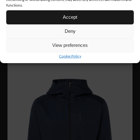
functions.
Accept
WJ56
765 Nkr
Deny
GRIT ZIP HOODIE
View preferences
Cookie Policy
NYHET!