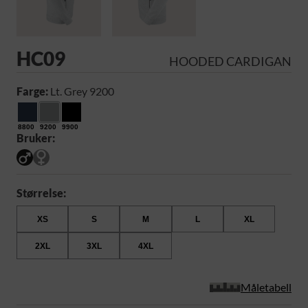
HC09
HOODED CARDIGAN
Farge:
Lt. Grey 9200
8800
9200
9900
Bruker:
Størrelse:
XS
S
M
L
XL
2XL
3XL
4XL
Måletabell