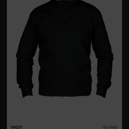
W037
657 Nkr