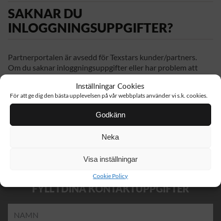
SAKNAR DU
INLOGGNINGSUPPGIFTER?
Partnerportalen är avsedd för Texstars kunder/partners.
Om du saknar inloggningsuppgifter eller har problem att
logga in, vänligen fyll i dina kontaktuppgifter nedan eller ta
Inställningar Cookies
kontakt med Partner Support på +46 176 29 65 50 eller
För att ge dig den bästa upplevelsen på vår webbplats använder vi s.k. cookies.
order@texstar.se.
Godkänn
MAILA DIN ORDER
Neka
Visa inställningar
Cookie Policy
FYLL I DINA KONTAKTUPPGIFTER