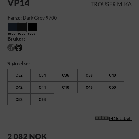
VP14
TROUSER MIKA
Farge:
Dark Grey 9700
8900
9700
9900
Bruker:
Størrelse:
C32
C34
C36
C38
C40
C42
C44
C46
C48
C50
C52
C54
Måletabell
2 082 NOK