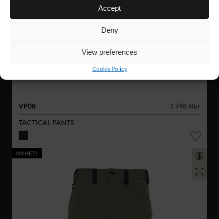
Accept
Deny
View preferences
Cookie Policy
VP08
1 748 Nkr
TACTICAL PANTS
NYHET!