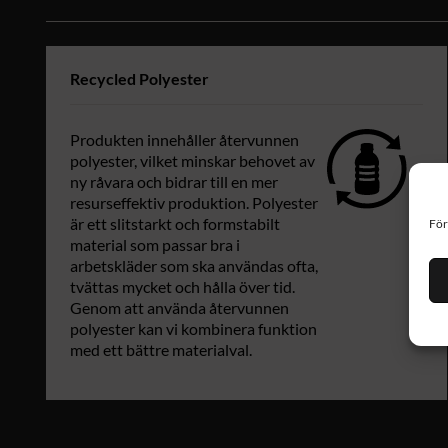
Recycled Polyester
Produkten innehåller återvunnen
polyester, vilket minskar behovet av
ny råvara och bidrar till en mer
resurseffektiv produktion. Polyester
är ett slitstarkt och formstabilt
För
material som passar bra i
arbetskläder som ska användas ofta,
tvättas mycket och hålla över tid.
Genom att använda återvunnen
polyester kan vi kombinera funktion
med ett bättre materialval.