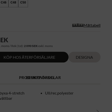
C46
C48
C50
Måttabell
SEK
. moms / Rek (1st):
2 090 SEK
exkl. moms
KÖP HOS ÅTERFÖRSÄLJARE
DESIGNA
PRODUKTFÖRDELAR
BESKRIVNING
byxa 4-stretch
Ull/rec.polyester
vättbar