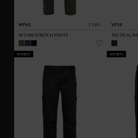
WP61
1 198 :-
VP18
W´S 4W STRETCH PANTS
TACTICAL P
NYHET!
NYHET!