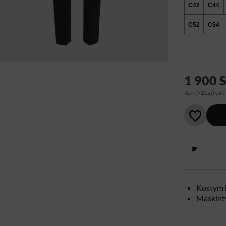
C42
C44
C52
C54
1 900 
Rek (>25st) exkl
Kostym 
Maskint