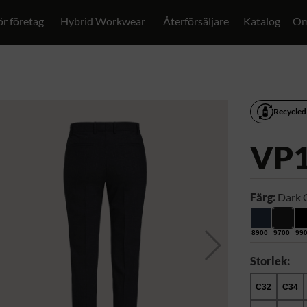
ör företag
Hybrid Workwear
Återförsäljare
Katalog
Om
Recycled
VP
Färg:
Dark 
8900
9700
99
Storlek:
C32
C34