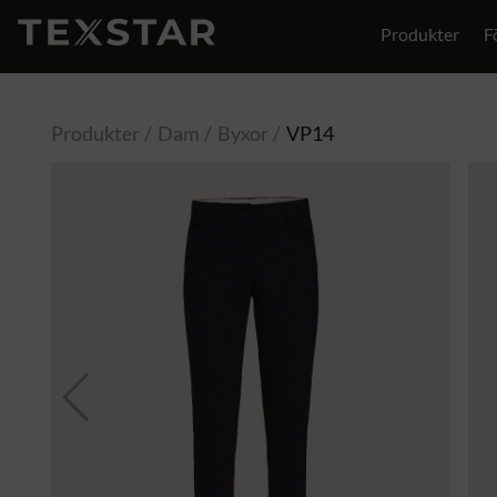
Produkter
F
Produkter
Dam
Byxor
VP14