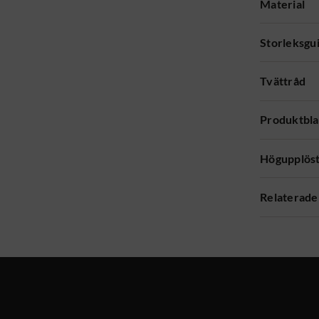
Material
Storleksgu
Tvättråd
Produktbl
Högupplöst
Relaterade