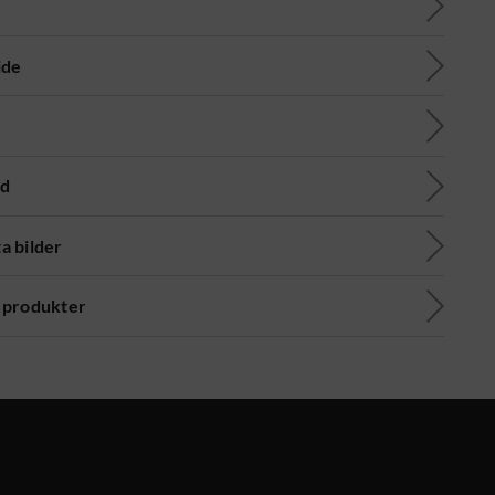
ide
ad
a bilder
 produkter