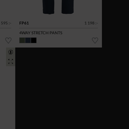
 595 :-
FP61
1 198 :-
4WAY STRETCH PANTS