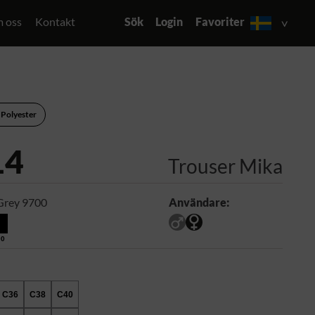
 oss
Kontakt
Sök
Login
Favoriter
 Polyester
14
Trouser Mika
Grey 9700
Användare:
00
C36
C38
C40