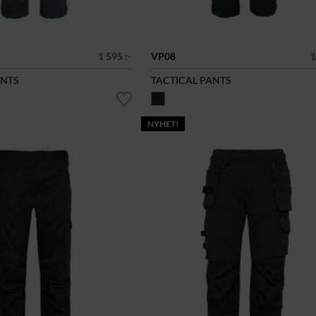
1 595 :-
VP08
1
ANTS
TACTICAL PANTS
NYHET!