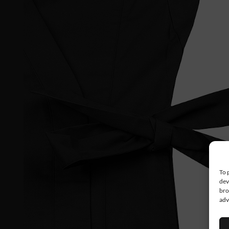
To 
dev
bro
adv