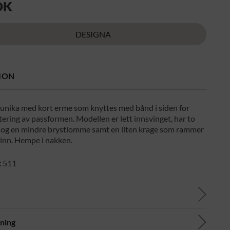
OK
DESIGNA
ION
unika med kort erme som knyttes med bånd i siden for
stering av passformen. Modellen er lett innsvinget, har to
og en mindre brystlomme samt en liten krage som rammer
 inn. Hempe i nakken.
:
511
ning