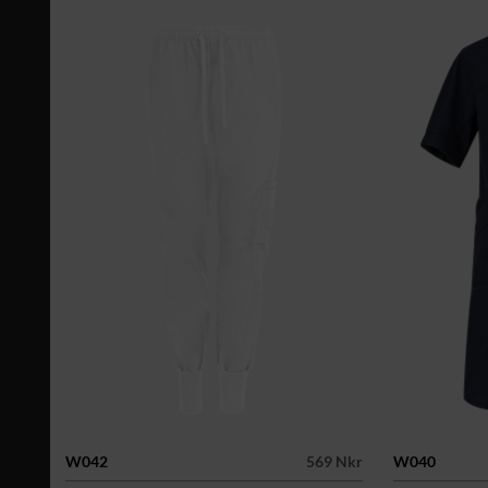
W042
569 Nkr
W040