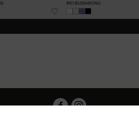
SS
RIO BUSSARONG
Hybrid Workwear™