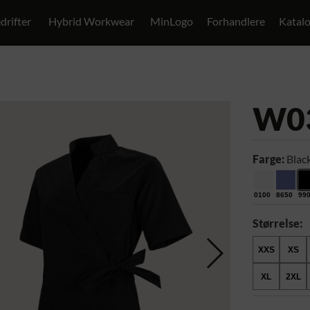
drifter
Hybrid Workwear
MinLogo
Forhandlere
Katal
W0
Farge:
Blac
0100
8650
99
Størrelse:
XXS
XS
XL
2XL