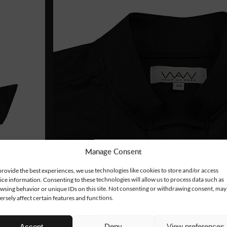
Manage Consent
provide the best experiences, we use technologies like cookies to store and/or access
ice information. Consenting to these technologies will allow us to process data such as
wsing behavior or unique IDs on this site. Not consenting or withdrawing consent, may
ersely affect certain features and functions.
Accept
Deny
View preferences