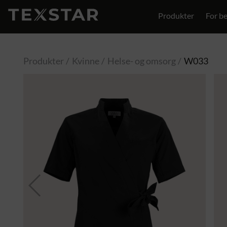
Produkter
For be
Kontakt
Produkter
Kvinne
Helse- og omsorg
W033