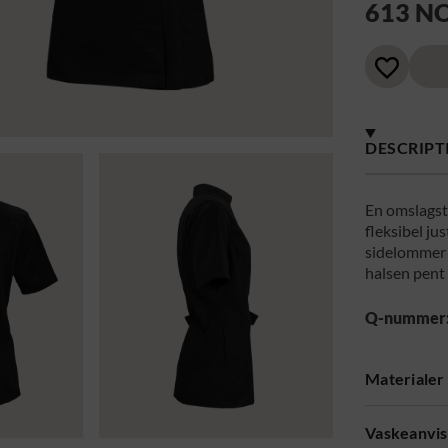
613 N
DESCRIPT
En omslagst
fleksibel ju
sidelommer 
halsen pent
Q-nummer
Materialer
Vaskeanvis