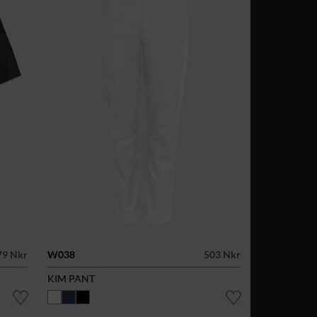
79 Nkr
W038
503 Nkr
KIM PANT