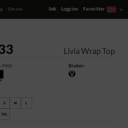
og
Om oss
Søk
Logg inn
Favoritter
33
Livia Wrap Top
k 9900
Bruker:
00
S
M
L
3XL