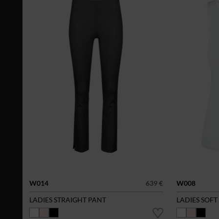
W014
639 €
W008
LADIES STRAIGHT PANT
LADIES SOFT