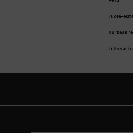
Tuote-esit
Korkean re
Liittyvät t