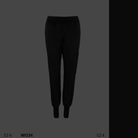
52 €
W034
52 €