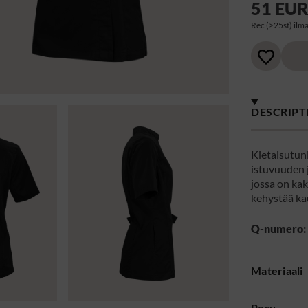
51 EU
Rec (>25st) ilma
DESCRIPT
Kietaisutuni
istuvuuden 
jossa on kak
kehystää kau
Q-numero:
Materiaali
Pesu