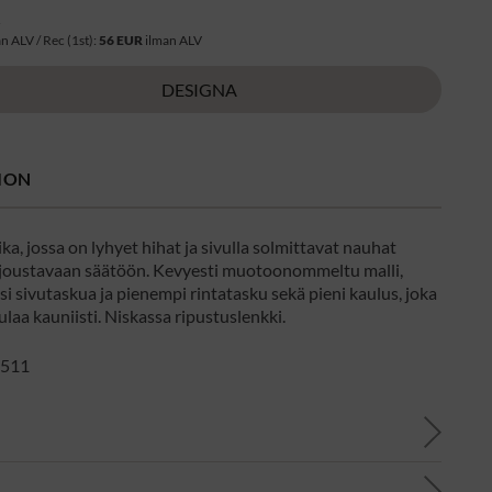
R
n ALV / Rec (1st):
56 EUR
ilman ALV
DESIGNA
ION
ka, jossa on lyhyet hihat ja sivulla solmittavat nauhat
joustavaan säätöön. Kevyesti muotoonommeltu malli,
si sivutaskua ja pienempi rintatasku sekä pieni kaulus, joka
laa kauniisti. Niskassa ripustuslenkki.
511