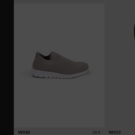
W030
58 €
W013