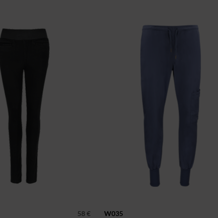
58 €
W035