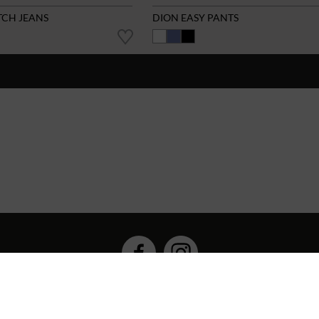
TCH JEANS
DION EASY PANTS
Hybrid Workwear™