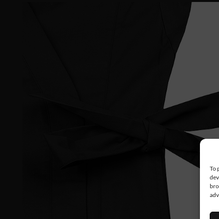
To 
dev
bro
adv