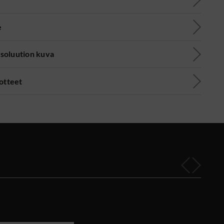
e
soluution kuva
uotteet