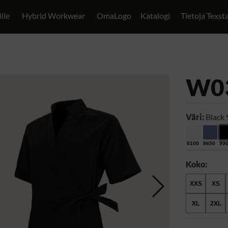
ille
Hybrid Workwear
OmaLogo
Katalogi
Tietoja Texst
W0
Väri:
Black
0100
8650
99
Koko:
XXS
XS
XL
2XL