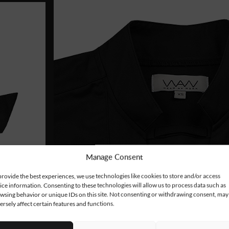
Manage Consent
provide the best experiences, we use technologies like cookies to store and/or access
ice information. Consenting to these technologies will allow us to process data such as
wsing behavior or unique IDs on this site. Not consenting or withdrawing consent, may
ersely affect certain features and functions.