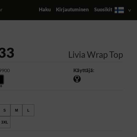
ar
Haku
Kirjautuminen
Suosikit
33
Livia Wrap Top
 9900
Käyttäjä:
00
S
M
L
3XL