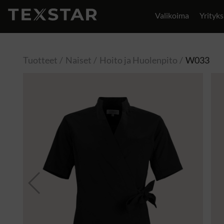
Valikoima
Yrityks
Yhteystiedot
Tuotteet
Naiset
Hoito ja Huolenpito
W033