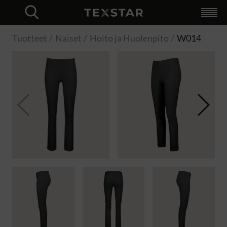
Valikoima
+
Yrityksille
+
Uniikki verkkokauppa
Profilointi
Logistiikka
Kokeile OmaLogoa
Räätälöidyt ratkaisut
Hybrid Workwear
OmaLogo
Katalogi
Tietoja Texstar
+
Logistiikka
Profilointi
Räätälöidyt ratkaisut
Laatu
Kestävyys
Yhteystiedot
Language
+
Kirjautuminen
Svenska
Finska
Norska
Engelska
Close
Tuotteet
Naiset
Hoito ja Huolenpito
W014