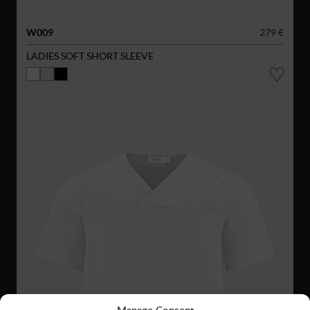
W009
279 €
LADIES SOFT SHORT SLEEVE
Manage Consent