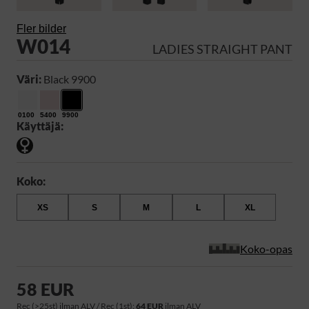
Fler bilder
W014
LADIES STRAIGHT PANT
Väri:
Black 9900
0100
5400
9900
Käyttäjä:
Koko:
XS
S
M
L
XL
Koko-opas
58 EUR
Rec (>25st) ilman ALV / Rec (1st):
64 EUR
ilman ALV