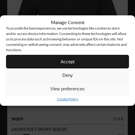
Manage Consent
To provide the best experiences, we use technologies like cookies to store
and/or access device information. Consenting to these technologies will allow
us to process data such as browsing behavior or unique IDs on this site. Not
consenting or withdrawing consent, may adversely affect certain features and
functions.
Accept
Deny
View preferences
Cookie Policy
W009
279 €
LADIES SOFT SHORT SLEEVE