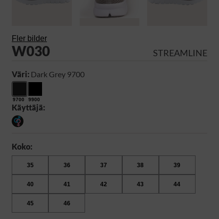
Fler bilder
W030
STREAMLINE
Väri:
Dark Grey 9700
9700
9900
Käyttäjä:
Koko:
35
36
37
38
39
40
41
42
43
44
45
46