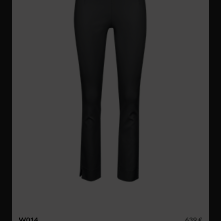
W014
639 €