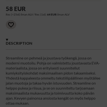
58 EUR
Rec (>25st) ilman ALV / Rec (1st):
64 EUR
ilman ALV
DESCRIPTION
Streamline on pehmeä ja joustava työkengä, jossa on
moderni muotoilu. Pohja on valmistettu joustavasta EVA-
materiaalista, jossa on erityisesti suunnitellut
kumiyksityiskohdat maksimaalisen pidon takaamiseksi.
Yhdestä kappaleesta ommeltu tekstiilipäällinen myötäilee
jalan muotoja ja takaa hyvän istuvuuden. Streamline on
helppo pukea ja riisua, ja se on suunniteltu tarjoamaan
maksimaalista mukavuutta ja toimivuutta koko päivän
ajan. Kevyen painonsa ansiosta kengät on myös helppo
ottaa mukaan.