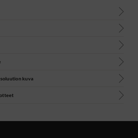
e
soluution kuva
uotteet