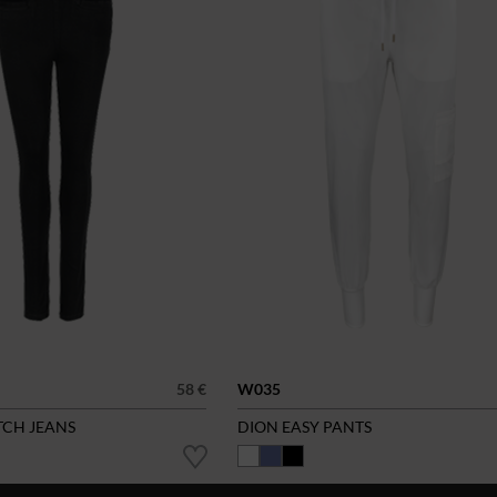
58 €
W035
TCH JEANS
DION EASY PANTS