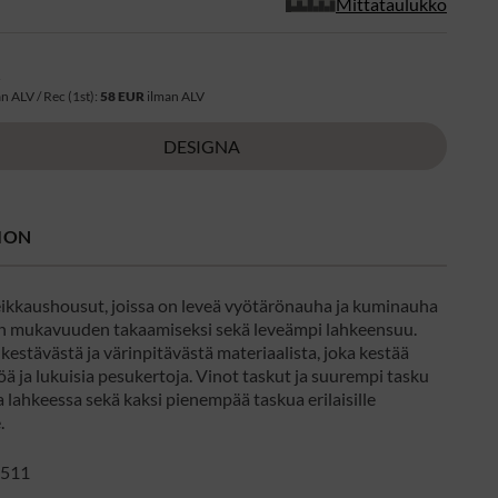
Mittataulukko
R
n ALV / Rec (1st):
58 EUR
ilman ALV
DESIGNA
ION
leikkaushousut, joissa on leveä vyötärönauha ja kuminauha
n mukavuuden takaamiseksi sekä leveämpi lahkeensuu.
kestävästä ja värinpitävästä materiaalista, joka kestää
ä ja lukuisia pesukertoja. Vinot taskut ja suurempi tasku
lahkeessa sekä kaksi pienempää taskua erilaisille
.
511