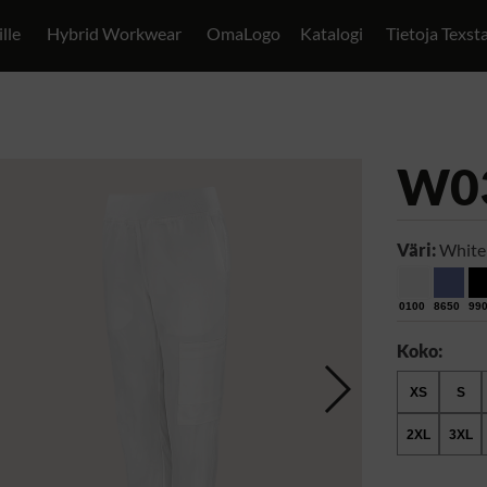
ille
Hybrid Workwear
OmaLogo
Katalogi
Tietoja Texst
W0
Väri:
White
0100
8650
99
Koko:
XS
S
2XL
3XL