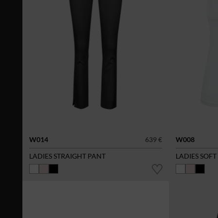
W014
639 €
W008
LADIES STRAIGHT PANT
LADIES SOFT