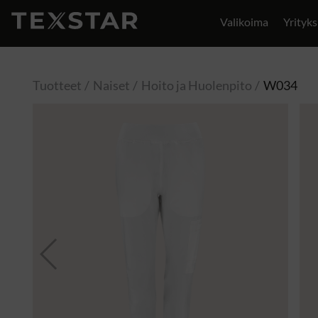
Valikoima
Yrityks
Yhteystiedot
Tuotteet
Naiset
Hoito ja Huolenpito
W034