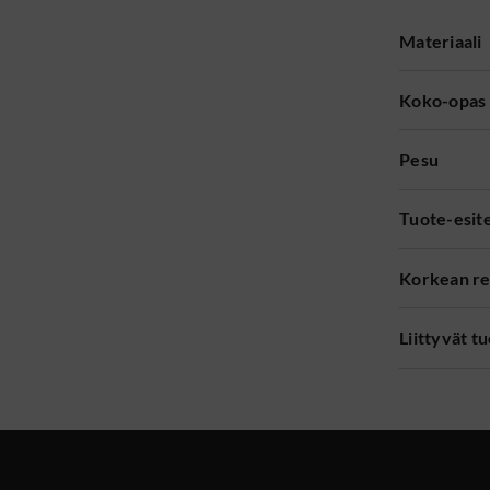
Materiaali
Koko-opas
Pesu
Tuote-esit
Korkean re
Liittyvät t