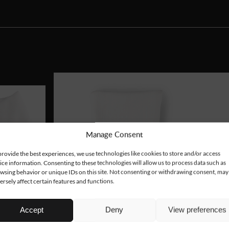
Manage Consent
provide the best experiences, we use technologies like cookies to store and/or access
ice information. Consenting to these technologies will allow us to process data such as
wsing behavior or unique IDs on this site. Not consenting or withdrawing consent, may
ersely affect certain features and functions.
Accept
Deny
View preferences