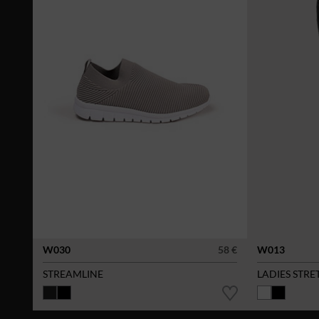
W030
58 €
W013
STREAMLINE
LADIES STRE