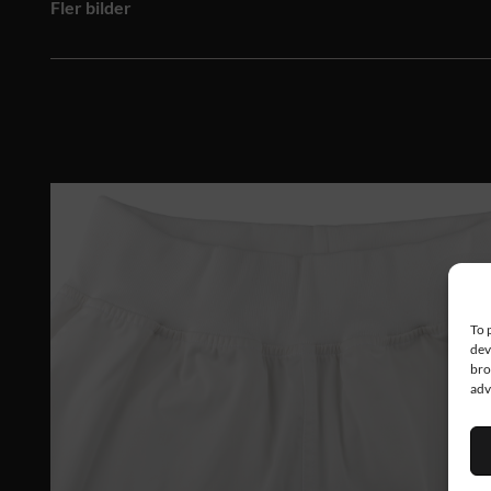
Fler bilder
To 
dev
bro
adv