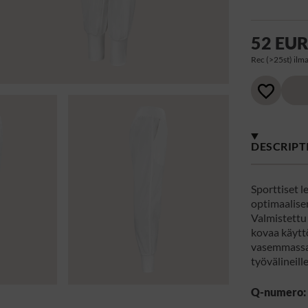
52 EU
Rec (>25st) ilma
DESCRIPT
Sporttiset 
optimaalise
Valmistettu 
kovaa käyttö
vasemmassa 
työvälineille
Q-numero: