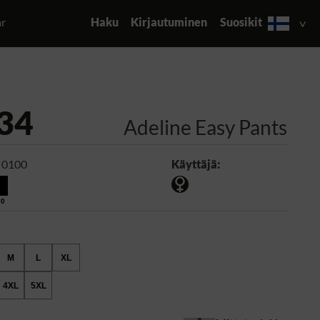
ar
Haku
Kirjautuminen
Suosikit
34
Adeline Easy Pants
 0100
Käyttäjä:
00
M
L
XL
4XL
5XL