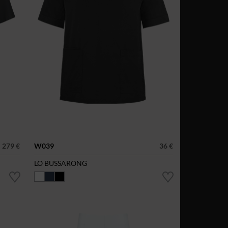
279 €
W039
36 €
LO BUSSARONG