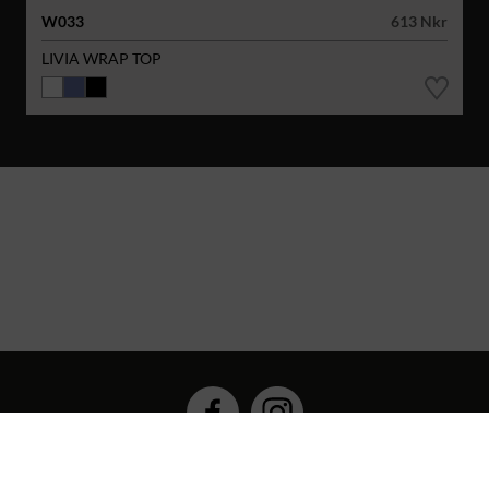
W033
613 Nkr
LIVIA WRAP TOP
Hybrid Workwear™