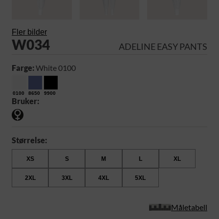
Fler bilder
W034
ADELINE EASY PANTS
Farge:
White 0100
0100
8650
9900
Bruker:
Størrelse:
XS
S
M
L
XL
2XL
3XL
4XL
5XL
Måletabell