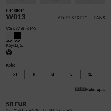
Fler bilder
W013
LADIES STRETCH JEANS
Väri:
White 0100
0100
9900
Käyttäjä:
Koko:
XS
S
M
L
XL
Koko-opas
58 EUR
Rec (>25st) ilman ALV / Rec (1st):
64 EUR
ilman ALV