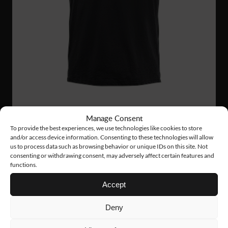
Manage Consent
To provide the best experiences, we use technologies like cookies to store
PS26
404 Nkr
and/or access device information. Consenting to these technologies will allow
us to process data such as browsing behavior or unique IDs on this site. Not
FUNCTIONAL PIQUE
consenting or withdrawing consent, may adversely affect certain features and
functions.
Accept
Deny