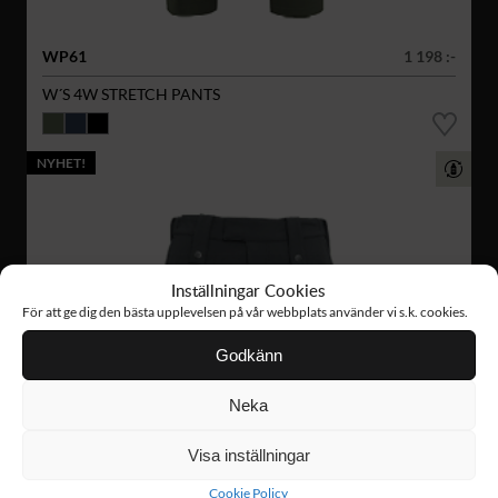
WP61
1 198 :-
W´S 4W STRETCH PANTS
NYHET!
Inställningar Cookies
För att ge dig den bästa upplevelsen på vår webbplats använder vi s.k. cookies.
Godkänn
Neka
Visa inställningar
Cookie Policy