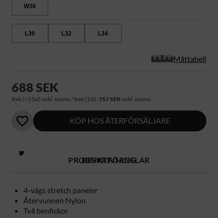
W36
L30
L32
L34
Måttabell
688 SEK
Rek (>25st) exkl. moms / Rek (1st):
757 SEK
exkl. moms
KÖP HOS ÅTERFÖRSÄLJARE
PRODUKTFÖRDELAR
BESKRIVNING
4-vägs stretch paneler
Återvunnen Nylon
Två benfickor