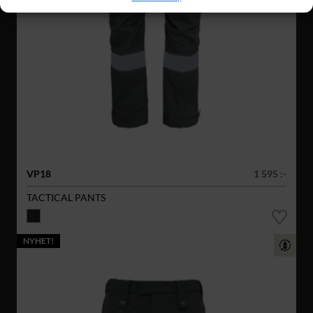
VP18
1 595 :-
TACTICAL PANTS
NYHET!