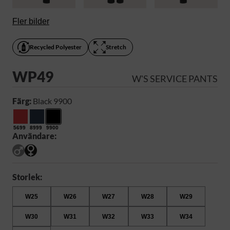
Fler bilder
Recycled Polyester
Stretch
WP49
W'S SERVICE PANTS
Färg:
Black 9900
5699
8999
9900
Användare:
Storlek:
W25
W26
W27
W28
W29
W30
W31
W32
W33
W34