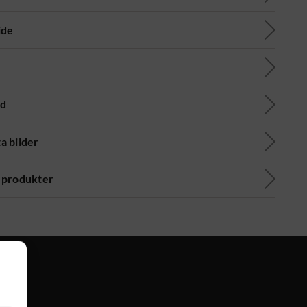
ide
ad
a bilder
 produkter