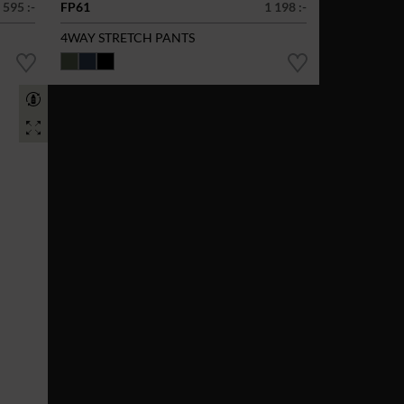
 595 :-
FP61
1 198 :-
4WAY STRETCH PANTS