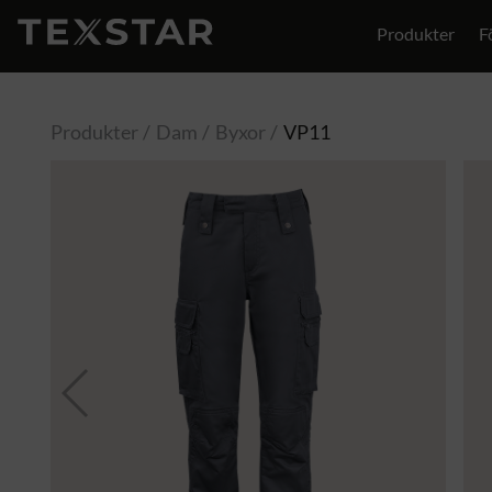
Produkter
F
Produkter
Dam
Byxor
VP11