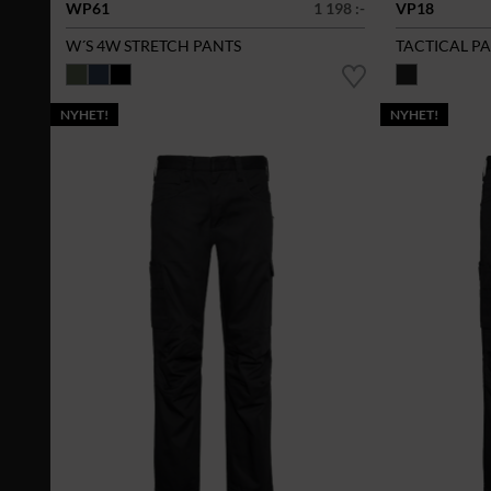
WP61
1 198 :-
VP18
W´S 4W STRETCH PANTS
TACTICAL P
NYHET!
NYHET!