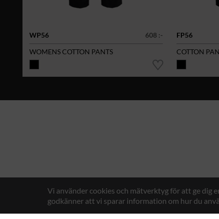
WP56
608 :-
FP56
WOMENS COTTON PANTS
COTTON PAN
Vi använder cookies och mätverktyg för att ge dig 
godkänner att vi sparar information om hur du anvä