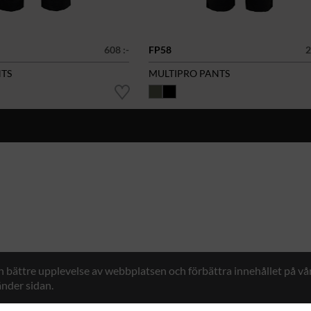
608 :-
FP58
2
TS
MULTIPRO PANTS
en bättre upplevelse av webbplatsen och förbättra innehållet på v
nder sidan.