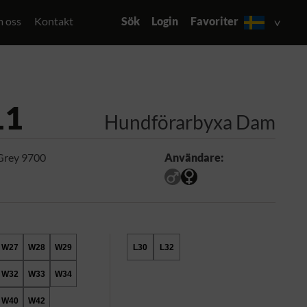
 oss
Kontakt
Sök
Login
Favoriter
11
Hundförarbyxa Dam
Grey 9700
Användare:
W27
W28
W29
L30
L32
W32
W33
W34
W40
W42