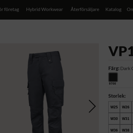
ör företag
Hybrid Workwear
Återförsäljare
Katalog
Om
VP
Färg:
Dark 
9700
Storlek:
W25
W26
W30
W31
W36
W38