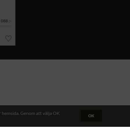
 088 :-
år hemsida. Genom att välja OK
OK