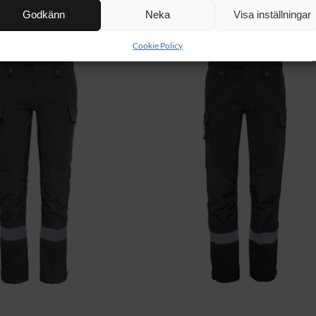
Godkänn
Neka
Visa inställningar
NYHET!
Cookie Policy