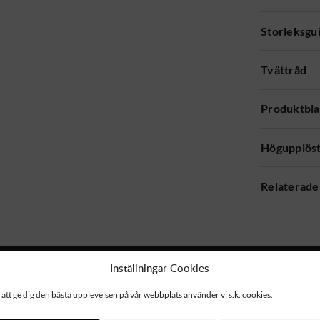
Storleksgu
Tvättråd
Produktbl
Högupplöst
Relaterade
Inställningar Cookies
 att ge dig den bästa upplevelsen på vår webbplats använder vi s.k. cookies.