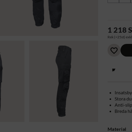
1 218 
Rek (>25st) exkl
Insatsb
Stora du
Anti-sli
Breda hä
Material