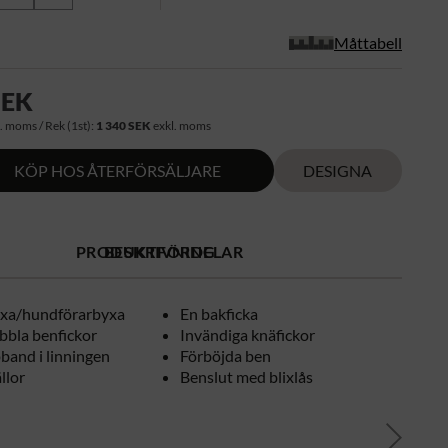
Måttabell
SEK
. moms / Rek (1st):
1 340 SEK
exkl. moms
KÖP HOS ÅTERFÖRSÄLJARE
DESIGNA
PRODUKTFÖRDELAR
BESKRIVNING
yxa/hundförarbyxa
En bakficka
bbla benfickor
Invändiga knäfickor
pband i linningen
Förböjda ben
llor
Benslut med blixlås