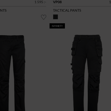
1 595 :-
VP08
1
ANTS
TACTICAL PANTS
NYHET!