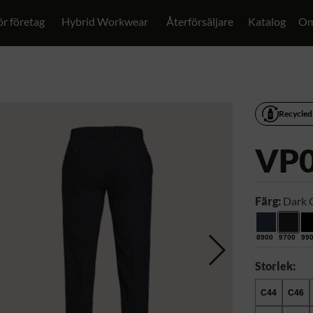
ör företag
Hybrid Workwear
Återförsäljare
Katalog
Om
Recycled
VP
Färg:
Dark 
8900
9700
99
Storlek:
C44
C46