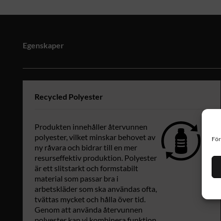
Egenskaper
Recycled Polyester
Produkten innehåller återvunnen
polyester, vilket minskar behovet av
För
ny råvara och bidrar till en mer
resurseffektiv produktion. Polyester
är ett slitstarkt och formstabilt
material som passar bra i
arbetskläder som ska användas ofta,
tvättas mycket och hålla över tid.
Genom att använda återvunnen
polyester kan vi kombinera funktion