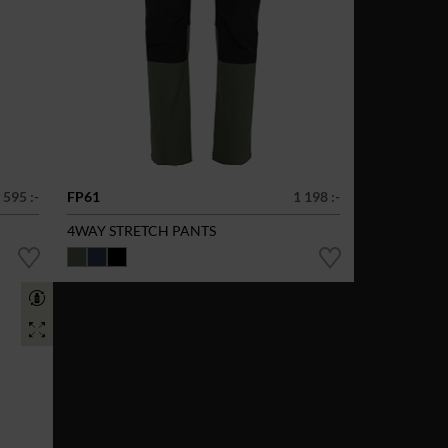
 595 :-
FP61
1 198 :-
4WAY STRETCH PANTS