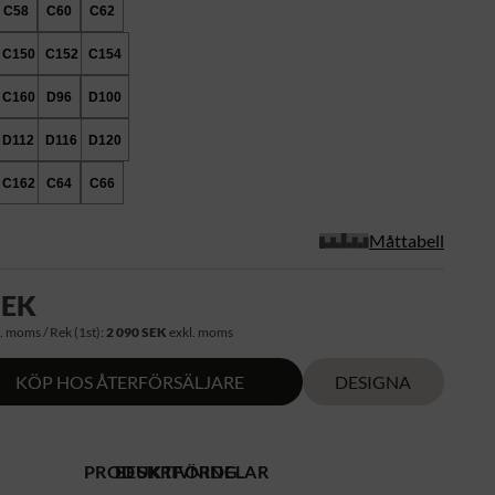
C58
C60
C62
C150
C152
C154
C160
D96
D100
D112
D116
D120
C162
C64
C66
Måttabell
SEK
. moms / Rek (1st):
2 090 SEK
exkl. moms
KÖP HOS ÅTERFÖRSÄLJARE
DESIGNA
PRODUKTFÖRDELAR
BESKRIVNING