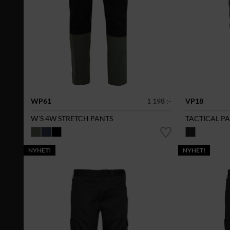
WP61
1 198 :-
VP18
W´S 4W STRETCH PANTS
TACTICAL P
NYHET!
NYHET!