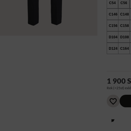
C54
C56
C146
C148
C156
C158
D104
D108
D124
C164
1 900 
Rek (>25st) exkl