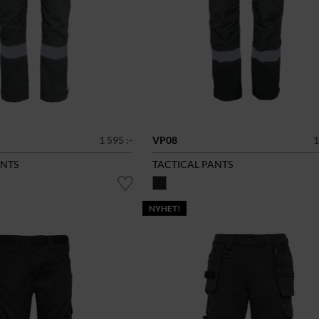
1 595 :-
VP08
1
ANTS
TACTICAL PANTS
NYHET!