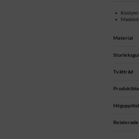
Kostym 
Maskint
Material
Storleksgu
Tvättråd
Produktbl
Högupplöst
Relaterade