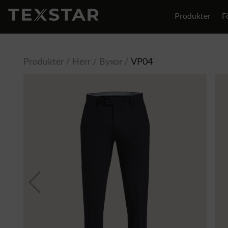
Produkter
F
Produkter
Herr
Byxor
VP04