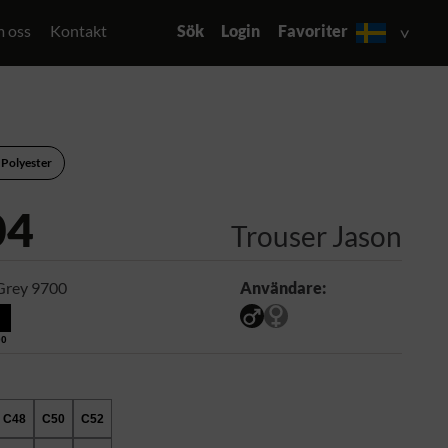
 oss
Kontakt
Sök
Login
Favoriter
 Polyester
04
Trouser Jason
Grey 9700
Användare:
00
C48
C50
C52