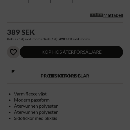
Måttabell
389 SEK
Rek (>25st) exkl. moms / Rek (1st):
428 SEK
exkl. moms
KÖP HOS ÅTERFÖRSÄLJARE
PRODUKTFÖRDELAR
BESKRIVNING
Varm fleece väst
Modern passform
Återvunnen polyester
Återvunnen polyester
Sidofickor med blixlås