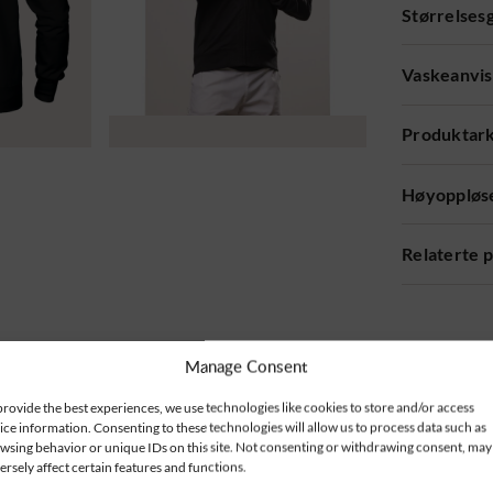
Størrelses
Vaskeanvis
Produktar
Høyoppløse
Relaterte 
Manage Consent
provide the best experiences, we use technologies like cookies to store and/or access
ice information. Consenting to these technologies will allow us to process data such as
wsing behavior or unique IDs on this site. Not consenting or withdrawing consent, may
ersely affect certain features and functions.