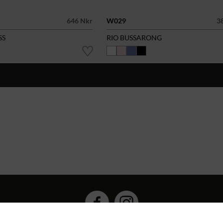
646 Nkr
W029
3
SS
RIO BUSSARONG