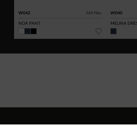
W042
569 Nkr
W040
NOA PANT
MELINA DRE