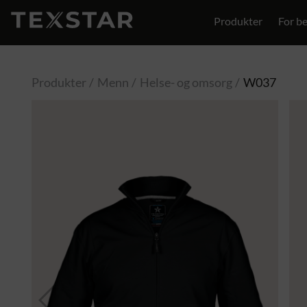
Produkter
For be
Kontakt
Produkter
Menn
Helse- og omsorg
W037