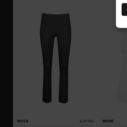
W014
639 Nkr
W008