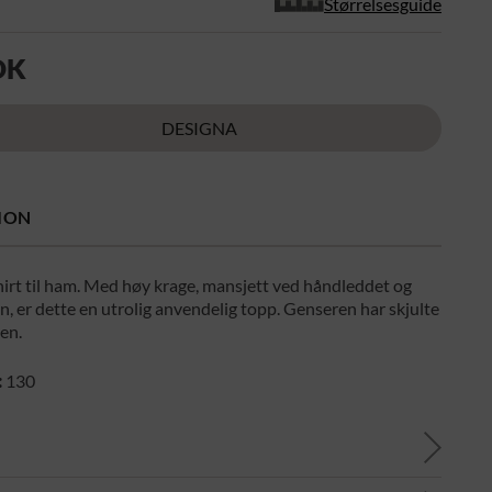
Størrelsesguide
OK
DESIGNA
ION
irt til ham. Med høy krage, mansjett ved håndleddet og
an, er dette en utrolig anvendelig topp. Genseren har skjulte
en.
:
130