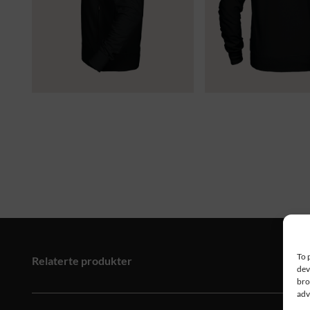
To 
Relaterte produkter
dev
bro
adv