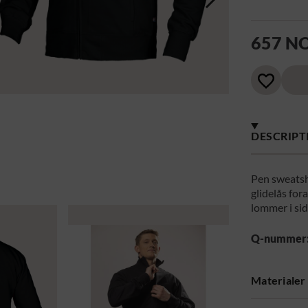
657 N
DESCRIPT
Pen sweatsh
glidelås for
lommer i sid
Q-nummer
Materialer