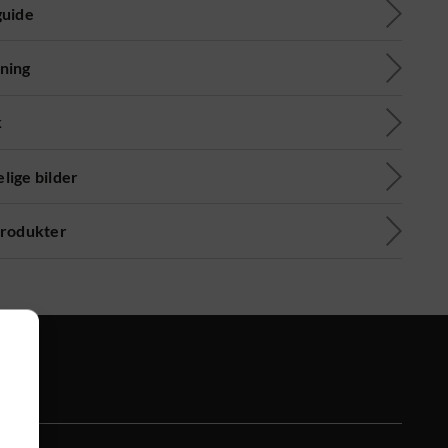
guide
ning
k
lige bilder
produkter