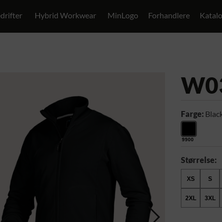
drifter
Hybrid Workwear
MinLogo
Forhandlere
Katal
W0
Farge:
Blac
9900
Størrelse:
XS
S
2XL
3XL