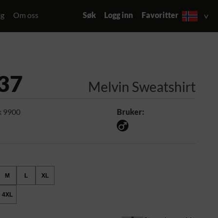
og
Om oss
Søk
Logg inn
Favoritter
37
Melvin Sweatshirt
k 9900
Bruker:
M
L
XL
4XL