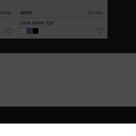
83 Nkr
W033
613 Nkr
LIVIA WRAP TOP