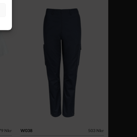
79 Nkr
W038
503 Nkr