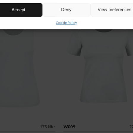
Accept
Deny
View preferences
Cookie Policy
175 Nkr
W009
2