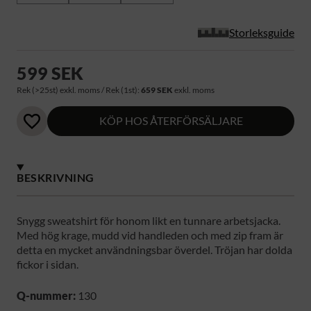
Storleksguide
599 SEK
Rek (>25st) exkl. moms / Rek (1st):
659 SEK
exkl. moms
KÖP HOS ÅTERFÖRSÄLJARE
BESKRIVNING
Snygg sweatshirt för honom likt en tunnare arbetsjacka.
Med hög krage, mudd vid handleden och med zip fram är
detta en mycket användningsbar överdel. Tröjan har dolda
fickor i sidan.
Q-nummer:
130