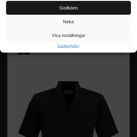
Godkänn
Neka
W039
399 :-
Visa inställningar
LO BUSSARONG
Cookie Policy