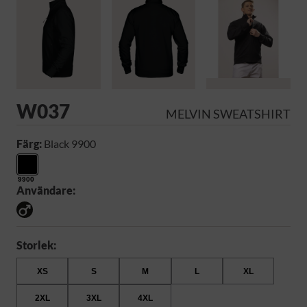
W037
MELVIN SWEATSHIRT
Färg:
Black 9900
9900
Användare:
Storlek:
XS
S
M
L
XL
2XL
3XL
4XL