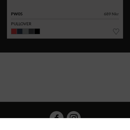
PW05
689 Nkr
PULLOVER