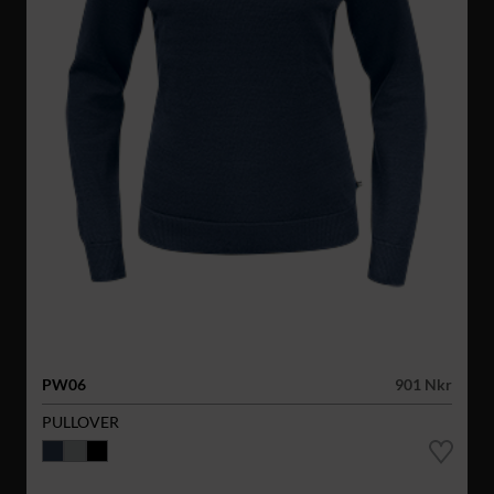
PW06
901 Nkr
PULLOVER