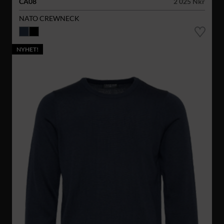
CA08
2 025 Nkr
NATO CREWNECK
NYHET!