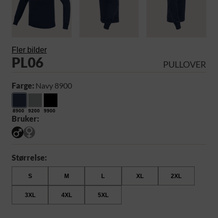
Fler bilder
PL06
PULLOVER
Farge:
Navy 8900
8900
9200
9900
Bruker:
Størrelse:
S
M
L
XL
2XL
3XL
4XL
5XL