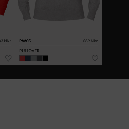
83 Nkr
PW05
689 Nkr
PULLOVER