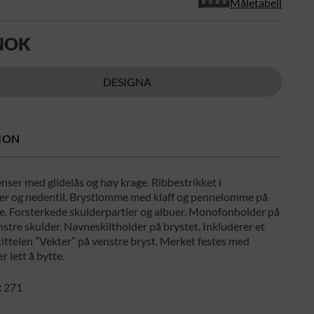
Måletabell
 NOK
DESIGNA
ION
enser med glidelås og høy krage. Ribbestrikket i
er og nedentil. Brystlomme med klaff og pennelomme på
e. Forsterkede skulderpartier og albuer. Monofonholder på
stre skulder. Navneskiltholder på brystet. Inkluderer et
ttelen ”Vekter” på venstre bryst. Merket festes med
r lett å bytte.
:
271