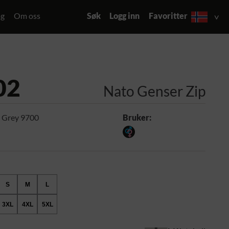
og
Om oss
Søk
Logg inn
Favoritter
02
Nato Genser Zip
 Grey 9700
Bruker:
S
M
L
3XL
4XL
5XL