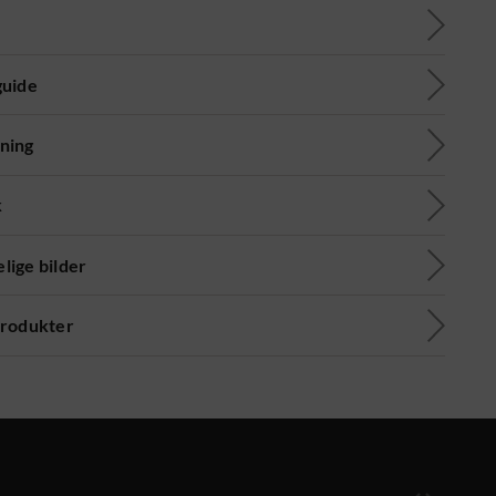
guide
ning
k
lige bilder
produkter