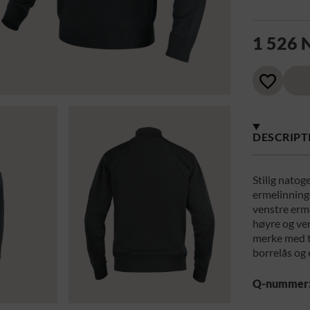
1 526
DESCRIPT
Stilig natog
ermelinning
venstre erm
høyre og ven
merke med ti
borrelås og e
Q-nummer