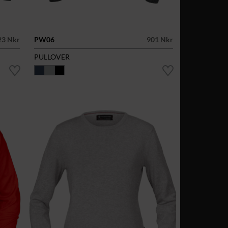
23 Nkr
PW06
901 Nkr
PULLOVER