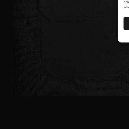
bro
adv