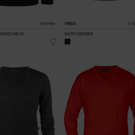
864 Nkr
VN01
1 4
ROUND NECK
NATO GENSER