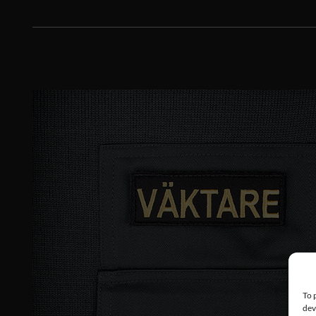
To 
dev