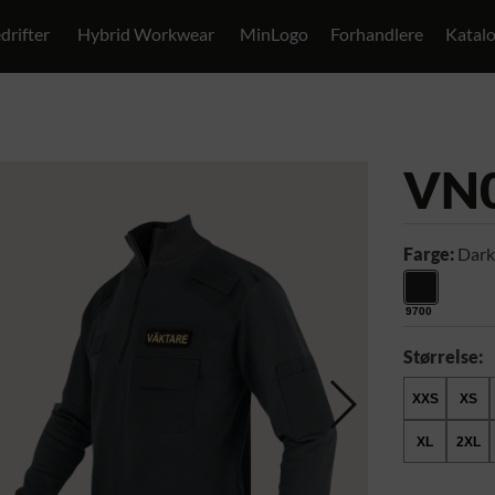
drifter
Hybrid Workwear
MinLogo
Forhandlere
Katal
VN
Farge:
Dark
9700
Størrelse:
XXS
XS
XL
2XL