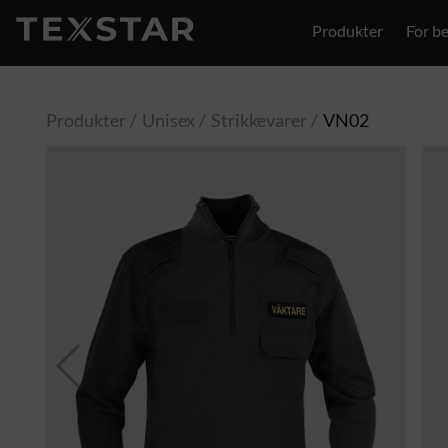
Produkter
For be
Kontakt
Produkter
Unisex
Strikkevarer
VN02