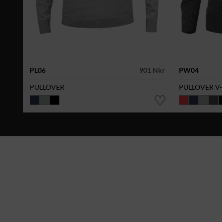
PL06
901 Nkr
PW04
PULLOVER
PULLOVER V-