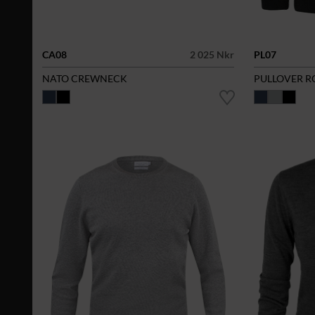
CA08
2 025 Nkr
PL07
NATO CREWNECK
PULLOVER 