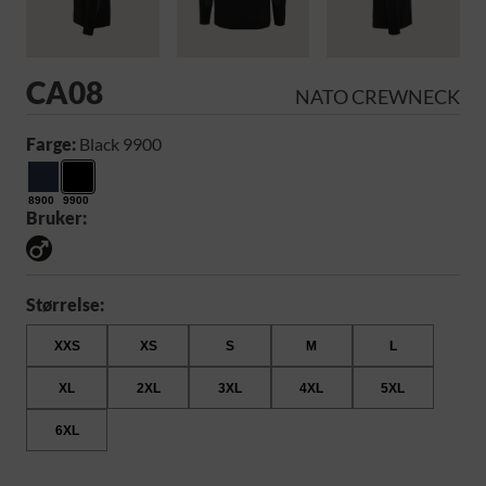
CA08
NATO CREWNECK
Farge:
Black 9900
8900
9900
Bruker:
Størrelse:
XXS
XS
S
M
L
XL
2XL
3XL
4XL
5XL
6XL