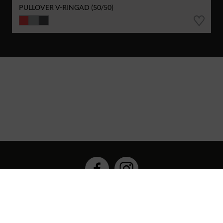
PULLOVER V-RINGAD (50/50)
Hybrid Workwear™