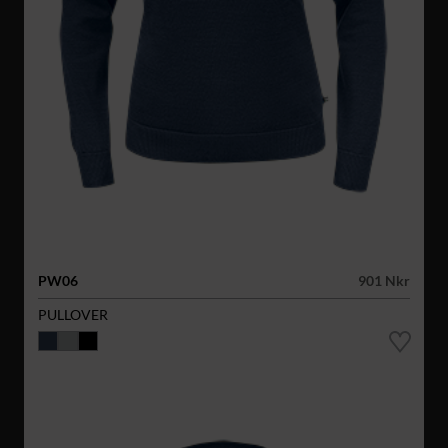
PW06
901 Nkr
PULLOVER