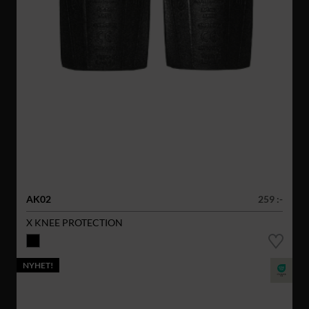
AK02
259 :-
X KNEE PROTECTION
NYHET!