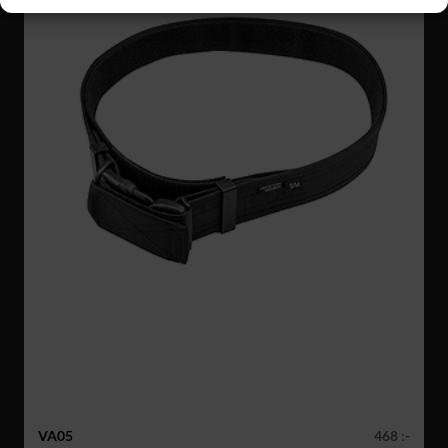
VA05
468 :-