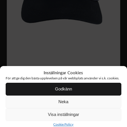
AC09
159 :-
Inställningar Cookies
TECH CAP
För att ge dig den bästa upplevelsen på vår webbplats använder vi s.k. cookies.
Godkänn
Neka
Visa inställningar
Cookie Policy