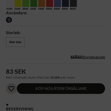
0100
2100
4000
4400
5300
5600
8400
8900
9600
Användare:
Storlek:
One size
Storleksguide
83 SEK
Rek (>25st) exkl. moms / Rek (1st):
92 SEK
exkl. moms
KÖP HOS ÅTERFÖRSÄLJARE
BESKRIVNING