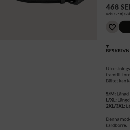
468 SE
Rek (>25st) exkl
BESKRIVN
Utrustnings
framtill. In
Bältet kan 
S/M:
Längd 
L/XL:
Längd
2XL/3XL:
Lä
Denna model
kardborre.