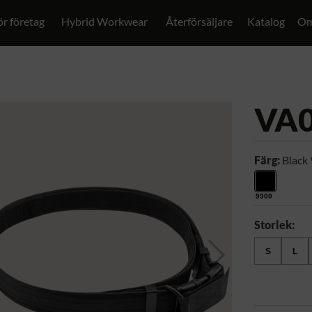
ör företag
Hybrid Workwear
Återförsäljare
Katalog
Om
VA
Färg:
Black
9900
Storlek:
S
L