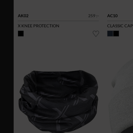
AK02
259 :-
AC10
X KNEE PROTECTION
CLASSIC CAP