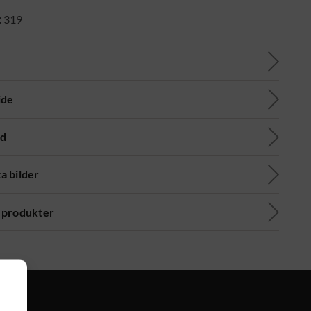
:
319
ide
ad
a bilder
 produkter