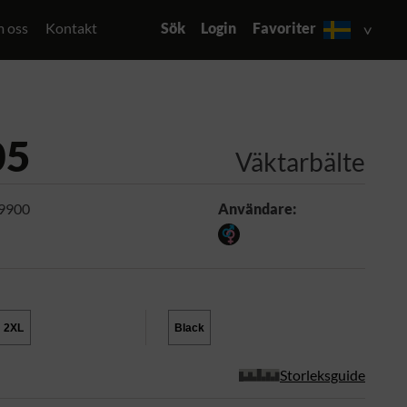
 oss
Kontakt
Sök
Login
Favoriter
05
Väktarbälte
 9900
Användare:
2XL
Black
Storleksguide