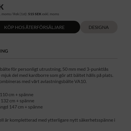
K
. moms / Rek (1st):
515 SEK
exkl. moms
KÖP HOS ÅTERFÖRSÄLJARE
DESIGNA
ING
bälte för personligt utrustning, 50 mm med 3-punktlås
re mjuk del med kardborre som gör att bältet hålls på plats.
kombineras med vårt avlastningsbälte VA10.
110 cm + spänne
 132 cm + spänne
ngd 147 cm + spänne
l är kompletterad med ytterligare nytt säkerhetsspänne i