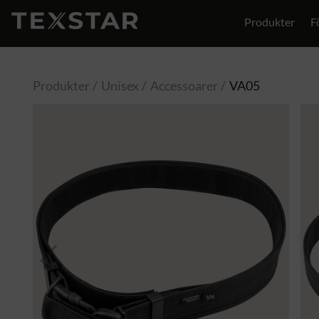
Produkter
F
Produkter
Unisex
Accessoarer
VA05