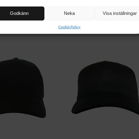
Godkänn
Neka
Visa inställningar
NYHET!
Cookie Policy