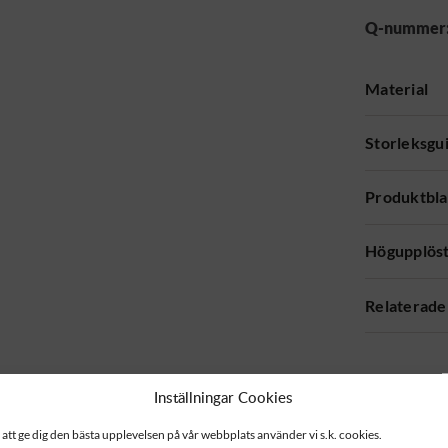
Q-nummer
Material
Storleksgu
Produktbl
Högupplöst
Relaterade
Inställningar Cookies
 att ge dig den bästa upplevelsen på vår webbplats använder vi s.k. cookies.