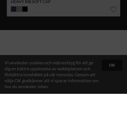
HEAVY RIB SOFT CAP
Vi använder cookies och mätverktyg för att ge
OK
dig en bättre upplevelse av webbplatsen och
förbättra innehållet på vår hemsida. Genom att
välja OK godkänner att vi sparar information om
hur du använder sidan.
Hybrid Workwear™