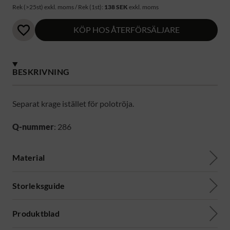
Rek (>25st) exkl. moms / Rek (1st):
138 SEK
exkl. moms
KÖP HOS ÅTERFÖRSÄLJARE
BESKRIVNING
Separat krage istället för polotröja.
Q-nummer
: 286
Material
Storleksguide
Produktblad