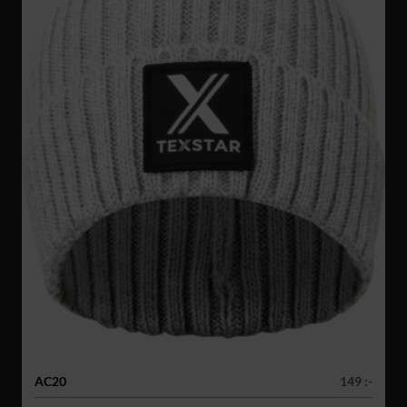
AC20
149 :-