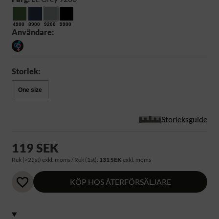
4900
8900
9200
9900
Användare:
Storlek:
One size
Storleksguide
119 SEK
Rek (>25st) exkl. moms / Rek (1st):
131 SEK
exkl. moms
KÖP HOS ÅTERFÖRSÄLJARE