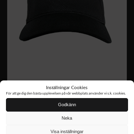
Inställningar Cookies
AC09
159 :-
För att ge dig den bästa upplevelsen på vår webbplats använder vi s.k. cookies.
TECH CAP
Godkänn
Neka
Visa inställningar