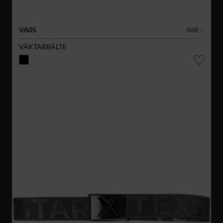
VA05
468 :-
VÄKTARBÄLTE