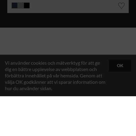
Vi använder cookies och mätverktyg för att ge
OK
dig en bättre upplevelse av webbplatsen och
förbättra innehållet på vår hemsida. Genom att
välja OK godkänner att vi sparar information om
hur du använder sidan.
Hybrid Workwear™
Texstar AB
Gösvägen 7, 761 48 Norrtälje, Sweden