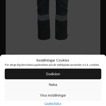
VP18
1 595 :-
Inställningar Cookies
TACTICAL PANTS
För att ge dig den bästa upplevelsen på vår webbplats använder vi s.k. cookies.
Godkänn
NYHET!
Neka
Visa inställningar
Cookie Policy