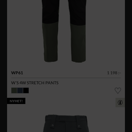
WP61
1 198 :-
W´S 4W STRETCH PANTS
NYHET!