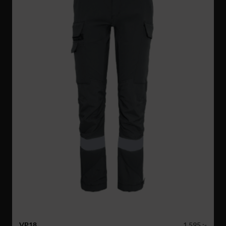
VP18
1 595 :-