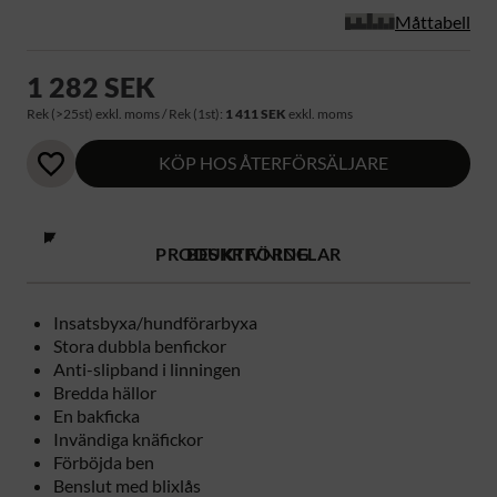
Måttabell
1 282 SEK
Rek (>25st) exkl. moms / Rek (1st):
1 411 SEK
exkl. moms
KÖP HOS ÅTERFÖRSÄLJARE
PRODUKTFÖRDELAR
BESKRIVNING
Insatsbyxa/hundförarbyxa
Stora dubbla benfickor
Anti-slipband i linningen
Bredda hällor
En bakficka
Invändiga knäfickor
Förböjda ben
Benslut med blixlås