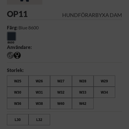
OP11
HUNDFÖRARBYXA DAM
Färg:
Blue 8600
8600
Användare:
Storlek:
W25
W26
W27
W28
W29
W30
W31
W32
W33
W34
W36
W38
W40
W42
L30
L32