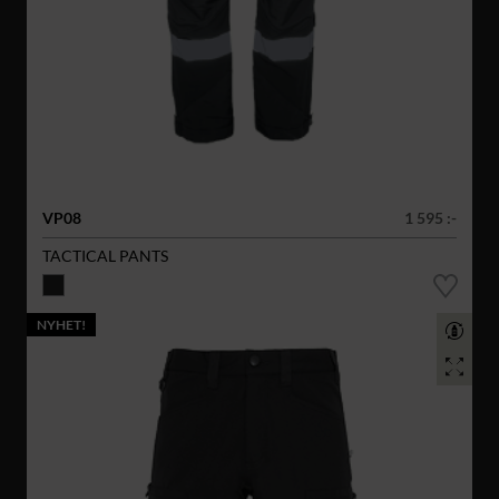
VP08
1 595 :-
TACTICAL PANTS
NYHET!